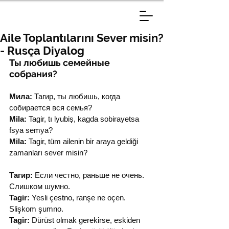
Aile Toplantılarını Sever misin?
- Rusça Diyalog
Ты любишь семейные 
собрания?
Мила:
 Тагир, ты любишь, когда 
собирается вся семья?
Mila:
 Tagir, tı lyubiș, kagda sobirayetsa 
fsya semya?
Mila:
 Tagir, tüm ailenin bir araya geldiği 
zamanları sever misin?
Тагир:
 Если честно, раньше не очень. 
Слишком шумно.
Tagir:
 Yesli çestno, ranşe ne oçen. 
Slişkom şumno.
Tagir:
 Dürüst olmak gerekirse, eskiden 