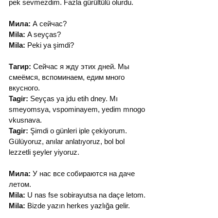
pek sevmezdim. Fazla gürültülü olurdu.
Мила:
 А сейчас?
Mila:
 A seyças?
Mila:
 Peki ya şimdi?
Тагир:
 Сейчас я жду этих дней. Мы 
смеёмся, вспоминаем, едим много 
вкусного.
Tagir:
 Seyças ya jdu etih dney. Mı 
smeyomsya, vspominayem, yedim mnogo 
vkusnava.
Tagir:
 Şimdi o günleri iple çekiyorum. 
Gülüyoruz, anılar anlatıyoruz, bol bol 
lezzetli şeyler yiyoruz.
Мила:
 У нас все собираются на даче 
летом.
Mila:
 U nas fse sobirayutsa na daçe letom.
Mila:
 Bizde yazın herkes yazlığa gelir.