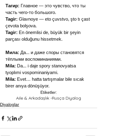
Тагир:
 Главное — это чувство, что ты 
часть чего-то большого.
Tagir:
 Glavnoye — eto çuvstvo, şto tı çast 
çevota bolşova.
Tagir:
 En önemlisi de, büyük bir şeyin 
parçası olduğunu hissetmek.
Мила:
 Да... и даже споры становятся 
тёплыми воспоминаниями.
Mila:
 Da... i daje spory stanovyatsa 
tyoplımi vospominaniyami.
Mila:
 Evet… hatta tartışmalar bile sıcak 
birer anıya dönüşüyor.
Etiketler:
Aile & Arkadaşlık -Rusça Diyalog
Diyaloglar