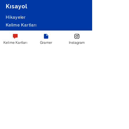
Kısayol
Hikayeler
Kelime Kartları
Diyaloglar
Günlük Konuşmalar
Kelime Kartları
Gramer
Instagram
Şarkı Çevirileri
Alıştırmalar
Hikayeler
Kültürel Hikayeler
Sevgili Hikayeleri
Yeme-İçme Hikayeleri