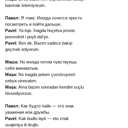
basmak istemiyorum.
Павел:
 Я тоже. Иногда хочется просто 
посмотреть и пойти дальше.
Pavel:
 Ya toje. İnagda hoçetsa prosto 
posmotret i poyti dal'şe.
Pavel:
 Ben de. Bazen sadece bakıp 
geçmek istiyorum.
Маша:
 Но иногда потом чувствуешь 
себя виноватым.
Maşa:
 No inagda potom çuvstvuyesh 
sebya vinovatım.
Maşa:
 Ama bazen sonradan kendini suçlu 
hissediyorsun.
Павел:
 Как будто лайк — это знак 
уважения или дружбы.
Pavel:
 Kak budto layk — eto znak 
uvajeniya ili drujbı.