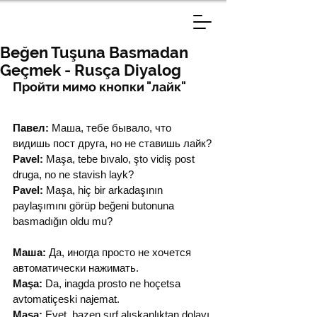
Beğen Tuşuna Basmadan
Geçmek - Rusça Diyalog
Пройти мимо кнопки "лайк"
Павел:
 Маша, тебе бывало, что 
видишь пост друга, но не ставишь лайк?
Pavel:
 Maşa, tebe bıvalo, şto vidiş post 
druga, no ne stavish layk?
Pavel:
 Maşa, hiç bir arkadaşının 
paylaşımını görüp beğeni butonuna 
basmadığın oldu mu?
Маша:
 Да, иногда просто не хочется 
автоматически нажимать.
Maşa:
 Da, inagda prosto ne hoçetsa 
avtomatiçeski najemat.
Maşa:
 Evet, bazen sırf alışkanlıktan dolayı 