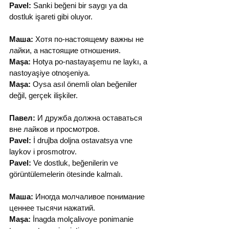
Pavel:
 Sanki beğeni bir saygı ya da 
dostluk işareti gibi oluyor.
Маша:
 Хотя по-настоящему важны не 
лайки, а настоящие отношения.
Maşa:
 Hotya po-nastayaşemu ne laykı, a 
nastoyaşiye otnoşeniya.
Maşa:
 Oysa asıl önemli olan beğeniler 
değil, gerçek ilişkiler.
Павел:
 И дружба должна оставаться 
вне лайков и просмотров.
Pavel:
 İ druĵba doljna ostavatsya vne 
laykov i prosmotrov.
Pavel:
 Ve dostluk, beğenilerin ve 
görüntülemelerin ötesinde kalmalı.
Маша:
 Иногда молчаливое понимание 
ценнее тысячи нажатий.
Maşa:
 İnagda molçalivoye ponimanie 