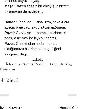
tsennее tısyaçi najatiy.
Maşa:
 Bazen sessiz bir anlayış, binlerce 
tıklamadan daha değerli.
Павел:
 Главное — помнить, зачем мы 
здесь, а не сколько лайков набрали.
Pavel:
 Glavnoye — pomnit, zachem mı 
zdes, a ne skol'ko laykov nabrali.
Pavel:
 Önemli olan neden burada 
olduğumuzu hatırlamak, kaç beğeni 
aldığımız değil.
Etiketler:
İnternet & Sosyal Medya - Rusça Diyalog
Diyaloglar
Hepsini Gör
İlgili Yazılar