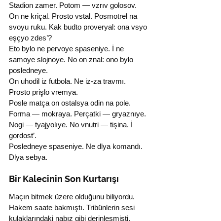
Stadion zamer. Potom — vzrıv golosov.
On ne kriçal. Prosto vstal. Posmotrel na 
svoyu ruku. Kak budto proveryal: ona vsyo 
eşçyo zdes’?
Eto bylo ne pervoye spaseniye. İ ne 
samoye slojnoye. No on znal: ono bylo 
posledneye.
On uhodil iz futbola. Ne iz-za travmı. 
Prosto prişlo vremya.
Posle matça on ostalsya odin na pole. 
Forma — mokraya. Perçatki — gryaznıye. 
Nogi — tyajyolıye. No vnutri — tişina. İ 
gordost’.
Posledneye spaseniye. Ne dlya komandı. 
Dlya sebya.
Bir Kalecinin Son Kurtarışı
Maçın bitmek üzere olduğunu biliyordu. 
Hakem saate bakmıştı. Tribünlerin sesi 
kulaklarındaki nabız gibi derinleşmişti. 