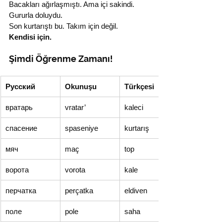
Bacakları ağırlaşmıştı. Ama içi sakindi. 
Gururla doluydu.
Son kurtarıştı bu. Takım için değil.
Kendisi için.
Şimdi Öğrenme Zamanı!
Русский
Okunuşu
Türkçesi
вратарь
vratar’
kaleci
спасение
spaseniye
kurtarış
мяч
maç
top
ворота
vorota
kale
перчатка
perçatka
eldiven
поле
pole
saha