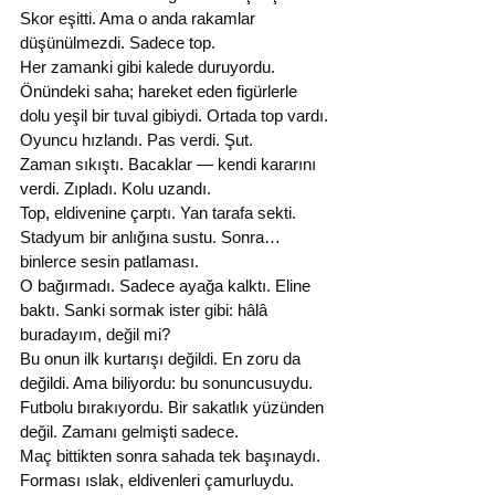
Skor eşitti. Ama o anda rakamlar 
düşünülmezdi. Sadece top.
Her zamanki gibi kalede duruyordu. 
Önündeki saha; hareket eden figürlerle 
dolu yeşil bir tuval gibiydi. Ortada top vardı. 
Oyuncu hızlandı. Pas verdi. Şut.
Zaman sıkıştı. Bacaklar — kendi kararını 
verdi. Zıpladı. Kolu uzandı.
Top, eldivenine çarptı. Yan tarafa sekti. 
Stadyum bir anlığına sustu. Sonra… 
binlerce sesin patlaması.
O bağırmadı. Sadece ayağa kalktı. Eline 
baktı. Sanki sormak ister gibi: hâlâ 
buradayım, değil mi?
Bu onun ilk kurtarışı değildi. En zoru da 
değildi. Ama biliyordu: bu sonuncusuydu.
Futbolu bırakıyordu. Bir sakatlık yüzünden 
değil. Zamanı gelmişti sadece.
Maç bittikten sonra sahada tek başınaydı. 
Forması ıslak, eldivenleri çamurluydu. 