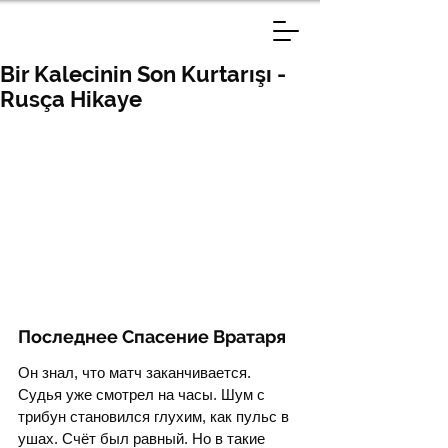
Bir Kalecinin Son Kurtarışı -
Rusça Hikaye
Последнее Спасение Вратаря
Он знал, что матч заканчивается. 
Судья уже смотрел на часы. Шум с 
трибун становился глухим, как пульс в 
ушах. Счёт был равный. Но в такие 