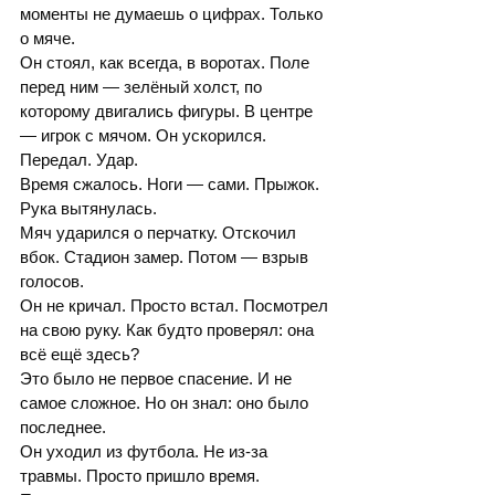
моменты не думаешь о цифрах. Только 
о мяче.
Он стоял, как всегда, в воротах. Поле 
перед ним — зелёный холст, по 
которому двигались фигуры. В центре 
— игрок с мячом. Он ускорился. 
Передал. Удар.
Время сжалось. Ноги — сами. Прыжок. 
Рука вытянулась.
Мяч ударился о перчатку. Отскочил 
вбок. Стадион замер. Потом — взрыв 
голосов.
Он не кричал. Просто встал. Посмотрел 
на свою руку. Как будто проверял: она 
всё ещё здесь?
Это было не первое спасение. И не 
самое сложное. Но он знал: оно было 
последнее.
Он уходил из футбола. Не из-за 
травмы. Просто пришло время.