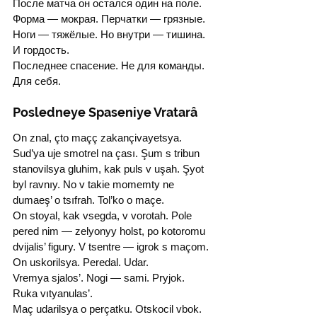
После матча он остался один на поле. 
Форма — мокрая. Перчатки — грязные. 
Ноги — тяжёлые. Но внутри — тишина. 
И гордость.
Последнее спасение. Не для команды. 
Для себя.
Posledneye Spaseniye Vratarâ
On znal, çto maçç zakançivayetsya. 
Sud’ya uje smotrel na çası. Şum s tribun 
stanovilsya gluhim, kak puls v uşah. Şyot 
byl ravnıy. No v takie momemty ne 
dumaeş’ o tsıfrah. Tol’ko o maçe.
On stoyal, kak vsegda, v vorotah. Pole 
pered nim — zelyonyy holst, po kotoromu 
dvijalis’ figury. V tsentre — igrok s maçom. 
On uskorilsya. Peredal. Udar.
Vremya sjalos’. Nogi — sami. Pryjok. 
Ruka vıtyanulas’.
Maç udarilsya o perçatku. Otskocil vbok. 