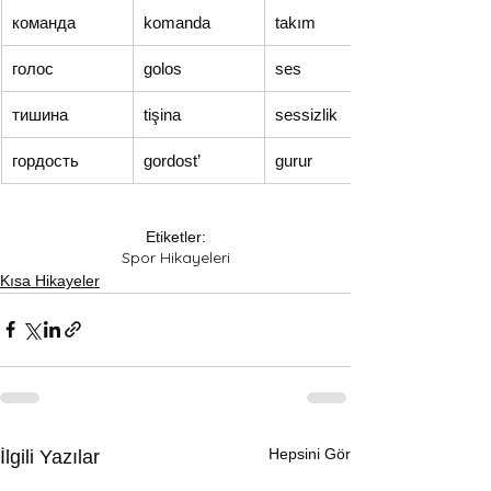
команда
komandа
takım
голос
golos
ses
тишина
tişina
sessizlik
гордость
gordost’
gurur
Etiketler:
Spor Hikayeleri
Kısa Hikayeler
Hepsini Gör
İlgili Yazılar