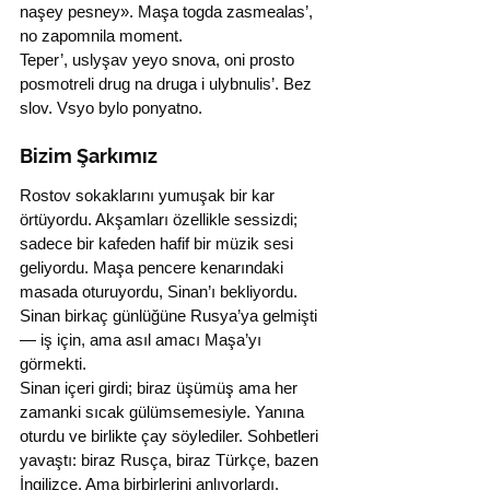
naşey pesney». Maşa togda zasmealas’, 
no zapomnila moment.
Teper’, uslyşav yeyo snova, oni prosto 
posmotreli drug na druga i ulybnulis’. Bez 
slov. Vsyo bylo ponyatno.
Bizim Şarkımız
Rostov sokaklarını yumuşak bir kar 
örtüyordu. Akşamları özellikle sessizdi; 
sadece bir kafeden hafif bir müzik sesi 
geliyordu. Maşa pencere kenarındaki 
masada oturuyordu, Sinan’ı bekliyordu. 
Sinan birkaç günlüğüne Rusya’ya gelmişti 
— iş için, ama asıl amacı Maşa’yı 
görmekti.
Sinan içeri girdi; biraz üşümüş ama her 
zamanki sıcak gülümsemesiyle. Yanına 
oturdu ve birlikte çay söylediler. Sohbetleri 
yavaştı: biraz Rusça, biraz Türkçe, bazen 
İngilizce. Ama birbirlerini anlıyorlardı.