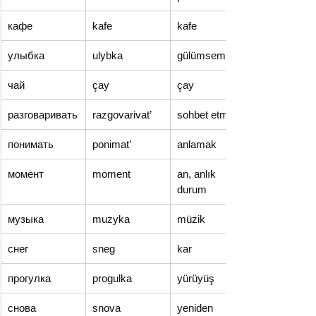
кафе
kafe
kafe
улыбка
ulybka
gülümseme
чай
çay
çay
разговаривать
razgovarivat’
sohbet etmek
понимать
ponimat’
anlamak
момент
moment
an, anlık 
durum
музыка
muzyka
müzik
снег
sneg
kar
прогулка
progulka
yürüyüş
снова
snova
yeniden