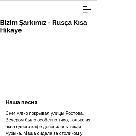
Bizim Şarkımız - Rusça Kısa
Hikaye
Наша песня
Снег мягко покрывал улицы Ростова. 
Вечером было особенно тихо, только из 
окна одного кафе доносилась тихая 
музыка. Маша сидела за столиком у 