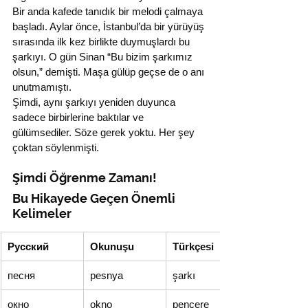
Bir anda kafede tanıdık bir melodi çalmaya 
başladı. Aylar önce, İstanbul’da bir yürüyüş 
sırasında ilk kez birlikte duymuşlardı bu 
şarkıyı. O gün Sinan “Bu bizim şarkımız 
olsun,” demişti. Maşa gülüp geçse de o anı 
unutmamıştı.
Şimdi, aynı şarkıyı yeniden duyunca 
sadece birbirlerine baktılar ve 
gülümsediler. Söze gerek yoktu. Her şey 
çoktan söylenmişti.
Şimdi Öğrenme Zamanı!
Bu Hikayede Geçen Önemli 
Kelimeler
Русский
Okunuşu
Türkçesi
песня
pesnya
şarkı
окно
okno
pencere