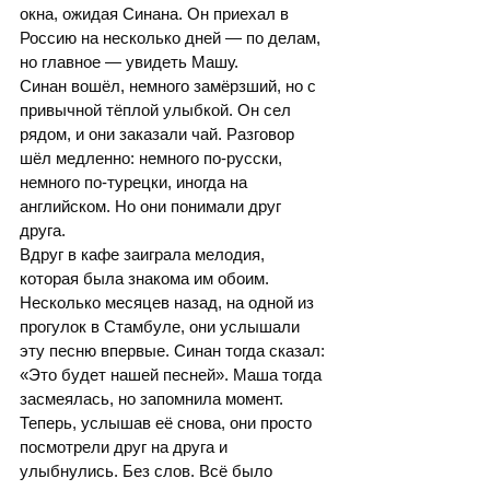
окна, ожидая Синана. Он приехал в 
Россию на несколько дней — по делам, 
но главное — увидеть Машу.
Синан вошёл, немного замёрзший, но с 
привычной тёплой улыбкой. Он сел 
рядом, и они заказали чай. Разговор 
шёл медленно: немного по-русски, 
немного по-турецки, иногда на 
английском. Но они понимали друг 
друга.
Вдруг в кафе заиграла мелодия, 
которая была знакома им обоим. 
Несколько месяцев назад, на одной из 
прогулок в Стамбуле, они услышали 
эту песню впервые. Синан тогда сказал: 
«Это будет нашей песней». Маша тогда 
засмеялась, но запомнила момент.
Теперь, услышав её снова, они просто 
посмотрели друг на друга и 
улыбнулись. Без слов. Всё было 