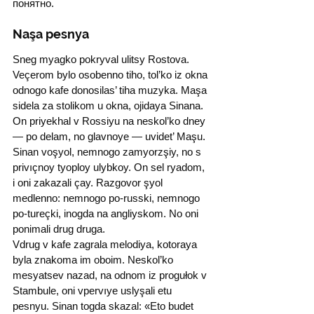
понятно.
Naşa pesnya
Sneg myagko pokryval ulitsy Rostova. 
Veçerom bylo osobenno tiho, tol’ko iz okna 
odnogo kafe donosilas’ tiha muzyka. Maşa 
sidela za stolikom u okna, ojidaya Sinana. 
On priyekhal v Rossiyu na neskol’ko dney 
— po delam, no glavnoye — uvidet’ Maşu.
Sinan voşyol, nemnogo zamyorzşiy, no s 
privıçnoy tyoploy ulybkoy. On sel ryadom, 
i oni zakazali çay. Razgovor şyol 
medlenno: nemnogo po-russki, nemnogo 
po-tureçki, inogda na angliyskom. No oni 
ponimali drug druga.
Vdrug v kafe zagrala melodiya, kotoraya 
byla znakoma im oboim. Neskol’ko 
mesyatsev nazad, na odnom iz progułok v 
Stambule, oni vpervıye uslyşali etu 
pesnyu. Sinan togda skazal: «Eto budet 