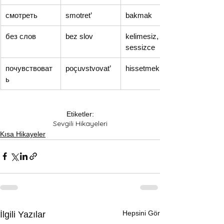
смотреть
smotret’
bakmak
без слов
bez slov
kelimesiz, 
sessizce
почувствоват
poçuvstvovat’
hissetmek
ь
Etiketler:
Sevgili Hikayeleri
Kısa Hikayeler
Hepsini Gör
İlgili Yazılar