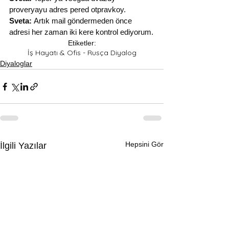
proveryayu adres pered otpravkoy.
Sveta:
 Artık mail göndermeden önce 
adresi her zaman iki kere kontrol ediyorum.
Etiketler:
İş Hayatı & Ofis - Rusça Diyalog
Diyaloglar
Hepsini Gör
İlgili Yazılar