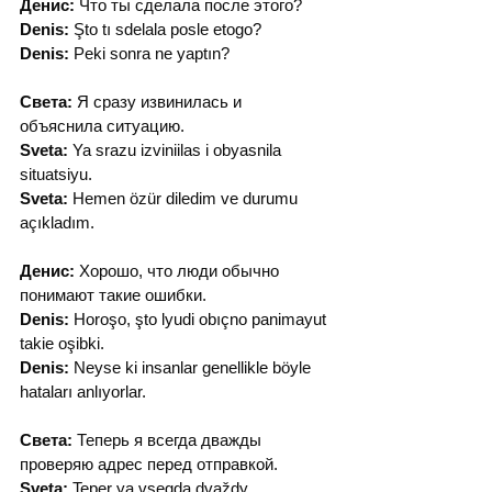
Денис:
 Что ты сделала после этого?
Denis:
 Şto tı sdelala posle etogo?
Denis:
 Peki sonra ne yaptın?
Света:
 Я сразу извинилась и 
объяснила ситуацию.
Sveta:
 Ya srazu izviniilas i obyasnila 
situatsiyu.
Sveta:
 Hemen özür diledim ve durumu 
açıkladım.
Денис:
 Хорошо, что люди обычно 
понимают такие ошибки.
Denis:
 Horoşo, şto lyudi obıçno panimayut 
takie oşibki.
Denis:
 Neyse ki insanlar genellikle böyle 
hataları anlıyorlar.
Света:
 Теперь я всегда дважды 
проверяю адрес перед отправкой.
Sveta:
 Teper ya vsegda dvaždy 