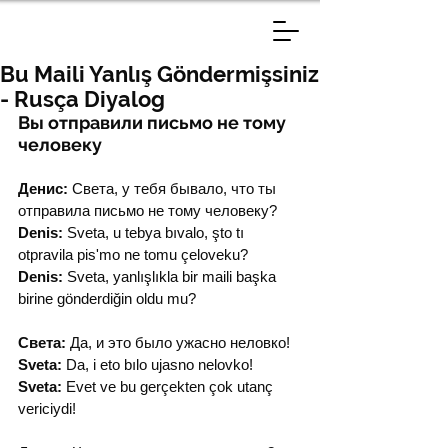
Bu Maili Yanlış Göndermişsiniz
- Rusça Diyalog
Вы отправили письмо не тому 
человеку
Денис:
 Света, у тебя бывало, что ты 
отправила письмо не тому человеку?
Denis:
 Sveta, u tebya bıvalo, şto tı 
otpravila pis'mo ne tomu çeloveku?
Denis:
 Sveta, yanlışlıkla bir maili başka 
birine gönderdiğin oldu mu?
Света:
 Да, и это было ужасно неловко!
Sveta:
 Da, i eto bılo ujasno nelovko!
Sveta:
 Evet ve bu gerçekten çok utanç 
vericiydi!