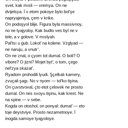
svet, kak mısli — vremya. On ne 
dvijelsya. İ v etom pokoye bylo bol’şe 
napryajeniya, çem v krike.
On podoşyol blije. Figura byla massivnoy, 
no ne tyajyoloy. Kak budto ves byl ne v 
tele, a v golove. V mıslyah.
Pal’tsı u gub. Lokot’ na kolene. Vzglyad — 
ne naruju, a vnutr’.
On ne znal, o çyom tot dumal. O boli? O 
vibore? O jizni? Mojet byt’, o tom, çego 
nel’zya skazat’.
Ryadom prohodili lyudi. Şçelkalı kamery, 
zvuçali şagı. No v nyom — tol’ko tişina.
On çuvstvoval, çto etot çelovek ne prosto 
dumal. On nes svoyu tişinu, kak krest. Ne 
na spine — v sebe.
Kogda on otoshol, on ponyal: dumat’ — eto 
toje deystviye. Prosto nezametnoye. İ 
inogda samoye tyajyoloye.