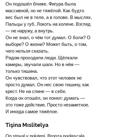
Он подошёл ближе. Фигура была 
массивной, но не тяжёлой. Как будто 
вес был не в теле, а в голове. В мыслях.
Пальцы у губ. Локоть на колене. Взгляд 
— не наружу, а внутрь.
Он не знал, о чём тот думал. О боли? О 
выборе? О жизни? Может быть, о том, 
чего нельзя сказать.
Рядом проходили люди. Щёлкали 
камеры, звучали шаги. Но в нём — 
только тишина.
Он чувствовал, что этот человек не 
просто думал. Он нес свою тишину, как 
крест. Не на спине — в себе.
Когда он отошёл, он понял: думать — 
это тоже действие. Просто незаметное. 
И иногда самое тяжёлое.
Tişina Mıslitelya
On stoyal v poluteni. Bronza poglaşçala 