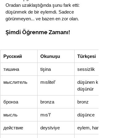
Oradan uzaklaştığında şunu fark etti: 
düşünmek de bir eylemdi. Sadece 
görünmeyen... ve bazen en zor olan.
Şimdi Öğrenme Zamanı!
Русский
Okunuşu
Türkçesi
тишина
tişina
sessizlik
мыслитель
mıslitel’
düşünen kişi, 
düşünür
бронза
bronza
bronz
мысль
mıs’l’
düşünce
действие
deystviye
eylem, hareket