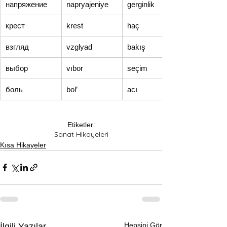
напряжение
napryajeniye
gerginlik
крест
krest
haç
взгляд
vzglyad
bakış
выбор
vıbor
seçim
боль
bol’
acı
Etiketler:
Sanat Hikayeleri
Kısa Hikayeler
Hepsini Gör
İlgili Yazılar