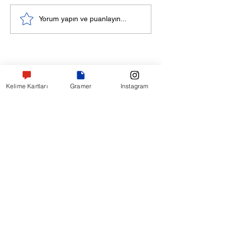
Yelkenliyle Sessiz Bir
Bir Koçun Son T
Yorum yapın ve puanlayın...
Yarış - Rusça Hikaye
Tahtası - Rusça
Hikaye
Kelime Kartları
Gramer
Instagram
Bizi Takip Edin
Kısayol