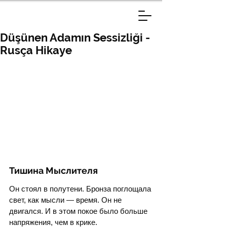
Düşünen Adamın Sessizliği -
Rusça Hikaye
Тишина Мыслителя
Он стоял в полутени. Бронза поглощала 
свет, как мысли — время. Он не 
двигался. И в этом покое было больше 
напряжения, чем в крике.