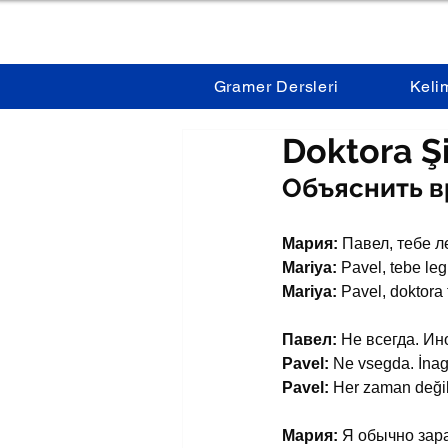
Gramer Dersleri
Keli
Doktora Ş
Объяснить в
Мария:
 Павел, тебе л
Mariya:
 Pavel, tebe le
Mariya:
 Pavel, doktora 
Павел:
 Не всегда. Ин
Pavel:
 Ne vsegda. İnag
Pavel:
 Her zaman değil
Мария:
 Я обычно зар