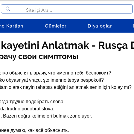
me Kartları
Cümleler
Diyaloglar
ikayetini Anlatmak - Rusça 
рачу свои симптомы
егко объяснять врачу, что именно тебя беспокоит?
gko obyasnyat vraçu, şto imenno tebya bespokoit?
tam olarak neyin rahatsız ettiğini anlatmak senin için kolay mı?
огда трудно подобрать слова.
da trudno podobrat slova.
. Bazen doğru kelimeleri bulmak zor oluyor.
анее думаю, как всё объяснить.