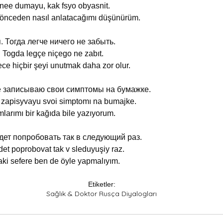
nee dumayu, kak fsyo obyasnit.
e önceden nasıl anlatacağımı düşünürüm.
 Тогда легче ничего не забыть.
 Togda legçe niçego ne zabıt.
lece hiçbir şeyi unutmak daha zor olur.
е записываю свои симптомы на бумажке.
e zapisyvayu svoi simptomı na bumajke.
arımı bir kağıda bile yazıyorum.
дет попробовать так в следующий раз.
t poprobovat tak v sleduyuşiy raz.
haki sefere ben de öyle yapmalıyım.
Etiketler:
Sağlık & Doktor Rusça Diyalogları