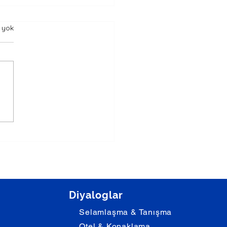
 Yıla Nerede Girdin -
 yok
a Diyalog
ты встретил Новый год
 встретил
дний Новый год? İrina:
gde tı vstretil posledniy
god? İrina:...
Diyaloglar
Selamlaşma & Tanışma
Otel & Konaklama