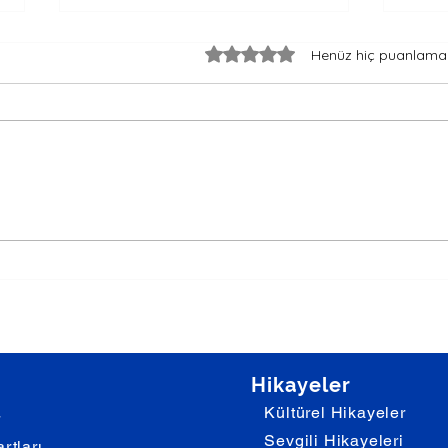
Bayramlarda Uzakta Olmak
Yeni
5 üzerinden 0 yıldız
Henüz hiç puanlama
- Rusça Diyalog
Rusç
Быть далеко от дома на
Где 
праздники Саша: Полина, тебе
Ирина: Миша, где ты
приходилось проводить
после
праздники вдали от дома?
Mişa, 
Saşa: Polina, tebe prihodilos...
Novıy 
Hikayeler
Kültürel Hikayeler
r
Sevgili Hikayeleri
rtları