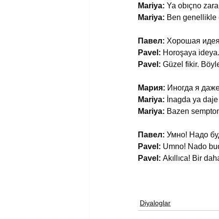
Mariya:
 Ya obıçno zara
Mariya:
 Ben genellikl
Павел:
 Хорошая идея.
Pavel:
 Horoşaya ideya.
Pavel:
 Güzel fikir. Böy
Мария:
 Иногда я даж
Mariya:
 İnagda ya daj
Mariya:
 Bazen semptoml
Павел:
 Умно! Надо бу
Pavel:
 Umno! Nado bude
Pavel:
 Akıllıca! Bir da
Diyaloglar