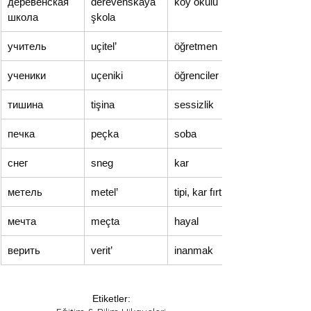
деревенская 
derevenskaya 
köy okulu
школа
şkola
учитель
uçitel’
öğretmen
ученики
uçeniki
öğrenciler
тишина
tişina
sessizlik
печка
peçka
soba
снег
sneg
kar
метель
metel’
tipi, kar fırtınası
мечта
meçta
hayal
верить
verit’
inanmak
Etiketler: