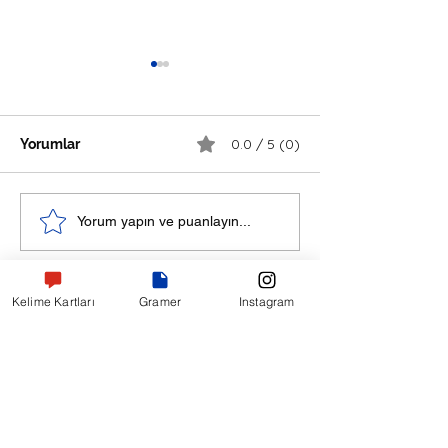
0.0 / 5 (0)
Yorumlar
Yelkenliyle Sessiz Bir
Bir Koçun Son T
Yorum yapın ve puanlayın...
Yarış - Rusça Hikaye
Tahtası - Rusça
Hikaye
Kelime Kartları
Gramer
Instagram