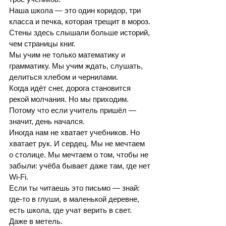
Наша школа — это один коридор, три 
класса и печка, которая трещит в мороз. 
Стены здесь слышали больше историй, 
чем страницы книг.
Мы учим не только математику и 
грамматику. Мы учим ждать, слушать, 
делиться хлебом и чернилами.
Когда идёт снег, дорога становится 
рекой молчания. Но мы приходим. 
Потому что если учитель пришёл — 
значит, день начался.
Иногда нам не хватает учебников. Но 
хватает рук. И сердец. Мы не мечтаем 
о столице. Мы мечтаем о том, чтобы не 
забыли: учёба бывает даже там, где нет 
Wi-Fi.
Если ты читаешь это письмо — знай: 
где-то в глуши, в маленькой деревне, 
есть школа, где учат верить в свет. 
Даже в метель.