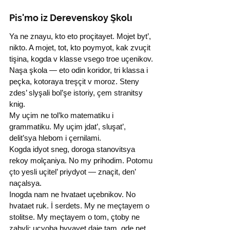
Pis'mo iz Derevenskoy Şkolı
Ya ne znayu, kto eto proçitayet. Mojet byt’, 
nikto. A mojet, tot, kto poymyot, kak zvuçit 
tişina, kogda v klasse vsego troe uçenikov.
Naşa şkola — eto odin koridor, tri klassa i 
peçka, kotoraya treşçit v moroz. Steny 
zdes’ slyşali bol’şe istoriy, çem stranitsy 
knig.
My uçim ne tol’ko matematiku i 
grammatiku. My uçim jdat’, sluşat’, 
delit’sya hlebom i çernilami.
Kogda idyot sneg, doroga stanovitsya 
rekoy molçaniya. No my prihodim. Potomu 
çto yesli uçitel’ priydyot — znaçit, den’ 
naçalsya.
Inogda nam ne hvataet uçebnikov. No 
hvataet ruk. İ serdets. My ne meçtayem o 
stolitse. My meçtayem o tom, çtoby ne 
zabyli: uçyoba byvayet daje tam, gde net 