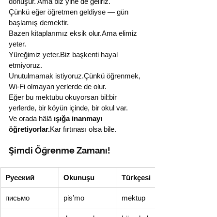
dönüşür. Ama biz yine de geliriz.
Çünkü eğer öğretmen geldiyse — gün 
başlamış demektir.
Bazen kitaplarımız eksik olur.Ama elimiz 
yeter.
Yüreğimiz yeter.Biz başkenti hayal 
etmiyoruz.
Unutulmamak istiyoruz.Çünkü öğrenmek, 
Wi-Fi olmayan yerlerde de olur.
Eğer bu mektubu okuyorsan bil:bir 
yerlerde, bir köyün içinde, bir okul var.
Ve orada hâlâ 
ışığa inanmayı 
öğretiyorlar.
Kar fırtınası olsa bile.
Şimdi Öğrenme Zamanı!
Русский
Okunuşu
Türkçesi
письмо
pis’mo
mektup