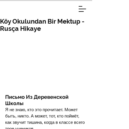
Köy Okulundan Bir Mektup -
Rusça Hikaye
Письмо Из Деревенской 
Школы
Я не знаю, кто это прочитает. Может 
быть, никто. А может, тот, кто поймёт, 
как звучит тишина, когда в классе всего 
трое учеников.