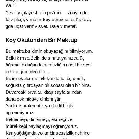
Wi-Fi.
Yesli ty çitayesh eto pis’mo — znay: gde-
to v gluşi, v malen’koy derevne, est’ şkola, 
gde uçat verit’ v svet. Daje v metel’.
Köy Okulundan Bir Mektup
Bu mektubu kimin okuyacağını bilmiyorum.
Belki kimse.Belki de sınıfta yalnızca üç 
öğrenci olduğunda sessizliğin nasıl bir ses 
çıkardığını bilen biri...
Bizim okulumuz tek koridorlu, üç sınıflı, 
soğukta çıtırdayan bir sobası olan bir bina.
Duvardaki sıvalar, kitap sayfalarından 
daha çok hikâye dinlemiştir.
Sadece matematik ya da dil bilgisi 
öğrenmiyoruz.
Beklemeyi, dinlemeyi, ekmeği ve 
mürekkebi paylaşmayı öğreniyoruz.
Kar yağdığında yollar bir sessizlik nehrine 