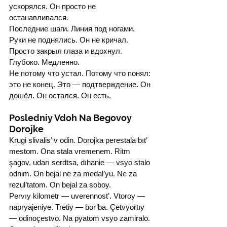
ускорялся. Он просто не 
останавливался.
Последние шаги. Линия под ногами. 
Руки не поднялись. Он не кричал. 
Просто закрыл глаза и вдохнул.
Глубоко. Медленно.
Не потому что устал. Потому что понял: 
это не конец. Это — подтверждение. Он 
дошёл. Он остался. Он есть.
Posledniy Vdoh Na Begovoy 
Dorojke
Krugi slivalis’ v odin. Dorojka perestala bıt’ 
mestom. Ona stalа vremenem. Ritm 
şagov, udarı serdtsa, dıhanie — vsyo stalо 
odnim. On bejal ne za medal’yu. Ne za 
rezul’tatom. On bejal za soboy.
Pervıy kilometr — uverennost’. Vtoroy — 
napryajeniye. Tretiy — bor’ba. Çetvyortıy 
— odinoçestvo. Na pyatom vsyo zamiralo. 