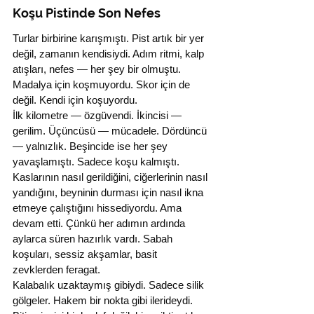
Koşu Pistinde Son Nefes
Turlar birbirine karışmıştı. Pist artık bir yer 
değil, zamanın kendisiydi. Adım ritmi, kalp 
atışları, nefes — her şey bir olmuştu. 
Madalya için koşmuyordu. Skor için de 
değil. Kendi için koşuyordu.
İlk kilometre — özgüvendi. İkincisi — 
gerilim. Üçüncüsü — mücadele. Dördüncü 
— yalnızlık. Beşincide ise her şey 
yavaşlamıştı. Sadece koşu kalmıştı.
Kaslarının nasıl gerildiğini, ciğerlerinin nasıl 
yandığını, beyninin durması için nasıl ikna 
etmeye çalıştığını hissediyordu. Ama 
devam etti. Çünkü her adımın ardında 
aylarca süren hazırlık vardı. Sabah 
koşuları, sessiz akşamlar, basit 
zevklerden feragat.
Kalabalık uzaktaymış gibiydi. Sadece silik 
gölgeler. Hakem bir nokta gibi ilerideydi. 