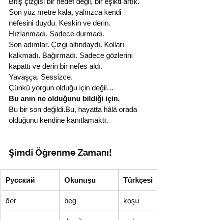
Bitiş çizgisi bir hedef değil, bir eşikti artık.
Son yüz metre kala, yalnızca kendi 
nefesini duydu. Keskin ve derin. 
Hızlanmadı. Sadece durmadı.
Son adımlar. Çizgi altındaydı. Kolları 
kalkmadı. Bağırmadı. Sadece gözlerini 
kapattı ve derin bir nefes aldı.
Yavaşça. Sessizce.
Çünkü yorgun olduğu için değil…
Bu anın ne olduğunu bildiği için.
Bu bir son değildi.Bu, hayatta hâlâ orada 
olduğunu kendine kanıtlamaktı.
Şimdi Öğrenme Zamanı!
Русский
Okunuşu
Türkçesi
бег
beg
koşu