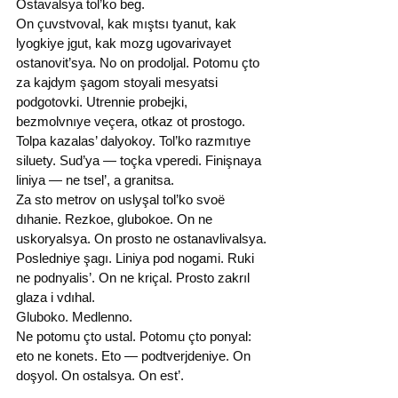
Ostavalsya tol’ko beg.
On çuvstvoval, kak mıştsı tyanut, kak 
lyogkiye jgut, kak mozg ugovarivayet 
ostanovit’sya. No on prodoljal. Potomu çto 
za kajdym şagom stoyali mesyatsi 
podgotovki. Utrennie probejki, 
bezmolvnıye veçera, otkaz ot prostogo.
Tolpa kazalas’ dalyokoy. Tol’ko razmıtıye 
siluety. Sud’ya — toçka vperedi. Finişnaya 
liniya — ne tsel’, a granitsa.
Za sto metrov on uslyşal tol’ko svoё 
dıhanie. Rezkoe, glubokoe. On ne 
uskoryalsya. On prosto ne ostanavlivalsya.
Posledniye şagı. Liniya pod nogami. Ruki 
ne podnyalis’. On ne kriçal. Prosto zakrıl 
glaza i vdıhal.
Gluboko. Medlenno.
Ne potomu çto ustal. Potomu çto ponyal: 
eto ne konets. Eto — podtverjdeniye. On 
doşyol. On ostalsya. On est’.