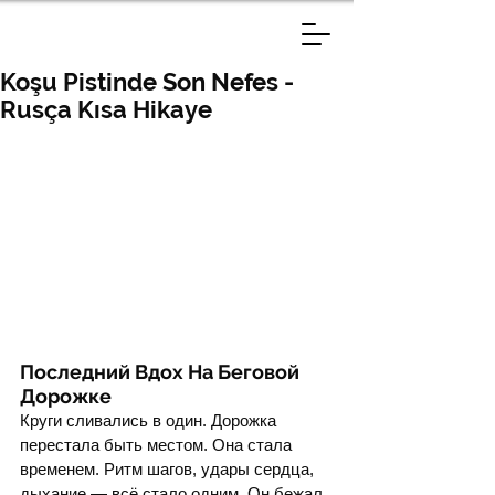
Koşu Pistinde Son Nefes -
Rusça Kısa Hikaye
Последний Вдох На Беговой 
Дорожке
Круги сливались в один. Дорожка 
перестала быть местом. Она стала 
временем. Ритм шагов, удары сердца, 
дыхание — всё стало одним. Он бежал 