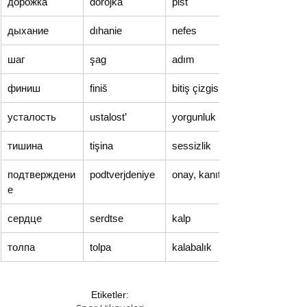
дорожка
dorojka
pist
дыхание
dıhanie
nefes
шаг
şag
adım
финиш
finiš
bitiş çizgisi
усталость
ustalost’
yorgunluk
тишина
tişina
sessizlik
подтверждени
podtverjdeniye
onay, kanıt
е
сердце
serdtse
kalp
толпа
tolpa
kalabalık
Etiketler: