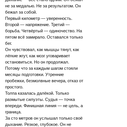
не за медалью. Не за результатом. Он 
бежал за собой.
Первый километр — уверенность. 
Второй — напряжение. Третий — 
борьба. Четвёртый — одиночество. На 
пятом всё замирало. Оставался только 
бег.
Он чувствовал, как мышцы тянут, как 
лёгкие жгут, как мозг уговаривает 
остановиться. Но он продолжал. 
Потому что за каждым шагом стояли 
месяцы подготовки. Утренние 
пробежки, безмолвные вечера, отказ от 
простого.
Толпа казалась далёкой. Только 
размытые силуэты. Судья — точка 
впереди. Финишная линия — не цель, а 
граница.
За сто метров он услышал только своё 
дыхание. Резкое, глубокое. Он не 