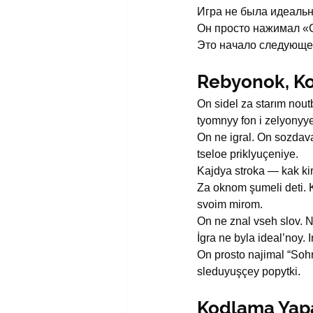
Игра не была идеально
Он просто нажимал «С
Это начало следующе
Rebyonok, Ko
On sidel za starım nout
tyomnyy fon i zelyonyye
On ne igral. On sozdava
tseloe priklyuçeniye.
Kajdya stroka — kak kir
Za oknom şumeli deti. K
svoim mirom.
On ne znal vseh slov. Ne
İgra ne byla ideal’noy.
On prosto najimal “Sohr
sleduyuşçey popytki.
Kodlama Yap