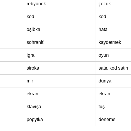
rebyonok
çocuk
kod
kod
oşibka
hata
sohranit’
kaydetmek
igra
oyun
stroka
satır, kod satırı
mir
dünya
ekran
ekran
klavişa
tuş
popytka
deneme