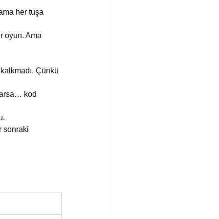
 ama her tuşa 
ir oyun. Ama 
n kalkmadı. Çünkü 
azarsa… kod 
u.
 sonraki 