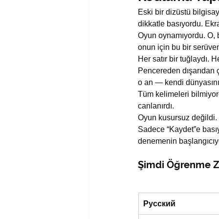
Eski bir dizüstü bilgis
dikkatle basıyordu. Ekr
Oyun oynamıyordu. O, bi
onun için bu bir serüve
Her satır bir tuğlaydı. 
Pencereden dışarıdan ço
o an — kendi dünyasını
Tüm kelimeleri bilmiyor
canlanırdı.
Oyun kusursuz değildi
Sadece “Kaydet”e basıyo
denemenin başlangıcıy
Şimdi Öğrenme Z
Русский