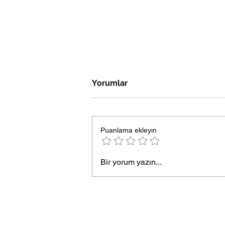
Yorumlar
Puanlama ekleyin
Stadyumun Karanlık
Bir yorum yazın...
Koridorları - Rusça Hikaye