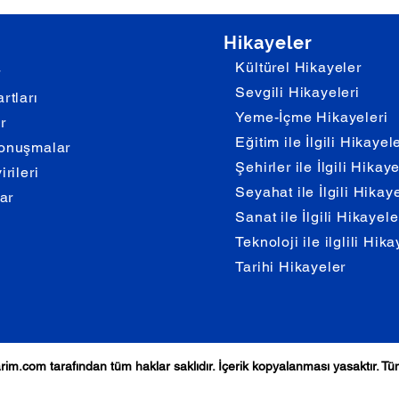
Hikayeler
Kültürel Hikayeler
r
Sevgili Hikayeleri
rtları
Yeme-İçme Hikayeleri
r
Eğitim ile İlgili Hikayel
onuşmalar
Şehirler ile İlgili Hikay
rileri
Seyahat ile İlgili Hikay
lar
Sanat ile İlgili Hikayele
Teknoloji ile ilglili Hika
Tarihi Hikayeler
arim.com
tarafından tüm haklar saklıdır. İçerik kopyalanması yasaktır. T