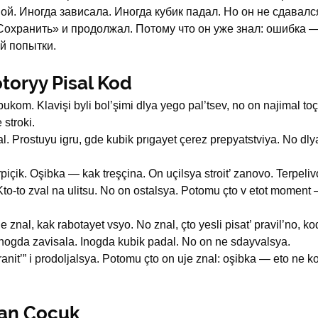
й. Иногда зависала. Иногда кубик падал. Но он не сдавалс
охранить» и продолжал. Потому что он уже знал: ошибка — 
й попытки.
toryy Pisal Kod
bukom. Klavişi byli bol’şimi dlya yego pal’tsev, no on najimal t
 stroki.
l. Prostuyu igru, gde kubik prıgayet çerez prepyatstviya. No dly
piçik. Oşibka — kak treşçina. On uçilsya stroit’ zanovo. Terpeliv
to-to zval na ulitsu. No on ostalsya. Potomu çto v etot moment 
 znal, kak rabotayet vsyo. No znal, çto yesli pisat’ pravil’no, ko
 Inogda zavisala. Inogda kubik padal. No on ne sdayvalsya.
anit’” i prodoljalsya. Potomu çto on uje znal: oşibka — eto ne k
an Çocuk