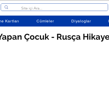
me Kartları
Cümleler
Diyaloglar
apan Çocuk - Rusça Hikay