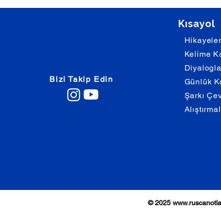
Kısayol
Hikayele
Kelime Ka
Diyalogla
Bizi Takip Edin
Günlük K
Şarkı Çevi
Alıştırma
© 2025
www.ruscanotl