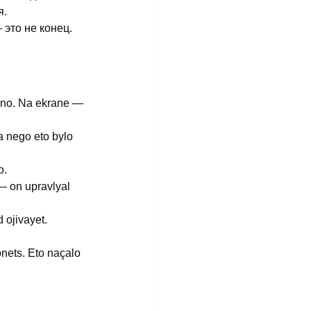
я.
это не конец. 
oçno. Na ekrane — 
a nego eto bylo 
o.
— on upravlyal 
d ojivayet.
onets. Eto naçalo 