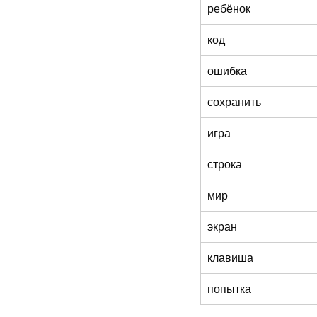
ребёнок
код
ошибка
сохранить
игра
строка
мир
экран
клавиша
попытка