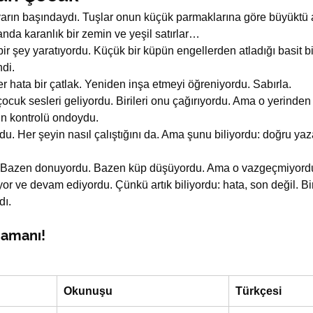
ayarın başındaydı. Tuşlar onun küçük parmaklarına göre büyüktü
anda karanlık bir zemin ve yeşil satırlar…
r şey yaratıyordu. Küçük bir küpün engellerden atladığı basit b
ndi.
Her hata bir çatlak. Yeniden inşa etmeyi öğreniyordu. Sabırla.
cuk sesleri geliyordu. Birileri onu çağırıyordu. Ama o yerinde
n kontrolü ondoydu.
du. Her şeyin nasıl çalıştığını da. Ama şunu biliyordu: doğru y
. Bazen donuyordu. Bazen küp düşüyordu. Ama o vazgeçmiyord
r ve devam ediyordu. Çünkü artık biliyordu: hata, son değil. Bir
dı.
amanı!
Okunuşu
Türkçesi