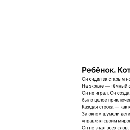
Ребёнок, Ко
Он сидел за старым н
На экране — тёмный ф
Он не играл. Он созда
было целое приключе
Каждая строка — как 
За окном шумели дети.
управлял своим миро
Он не знал всех слов.