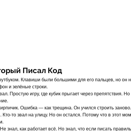
торый Писал Код
оутбуком. Клавиши были большими для его пальцев, но он н
он и зелёные строки.
вал. Простую игру, где кубик прыгает через препятствия. Но 
ние.
кирпичик. Ошибка — как трещина. Он учился строить заново
 Кто-то звал на улицу. Но он остался. Потому что в этот мо
м.
 Не знал, как работает всё. Но знал, что если писать правиль