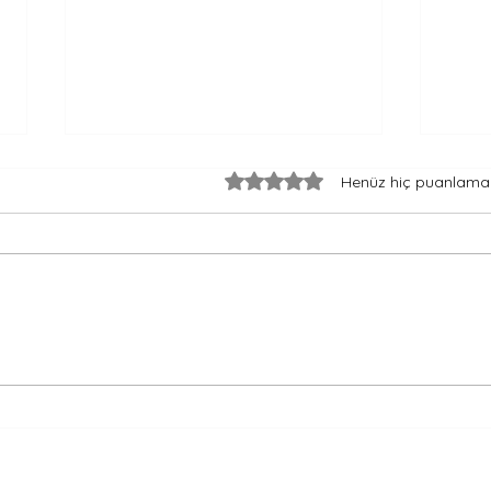
5 üzerinden 0 yıldız
Henüz hiç puanlama
Yelkenliyle Sessiz Bir Yarış -
Bir 
Rusça Hikaye
- Ru