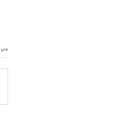
 yok
Koçun Son Taktik Tahtası
sça Kısa Hikaye