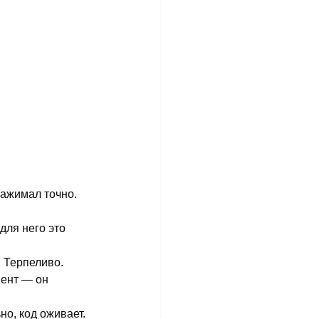
ажимал точно. 
для него это 
. Терпеливо.
мент — он 
но, код оживает.