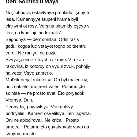
Den’ Solntsa u Maya
Noç’ uhodila, ostavlyaya prohladu i şopyıtı 
lesa. Kamennyye stupeni hrama byli 
vlajnymi ot rosy. Verşina piramidy eşçyo v 
teni, no lyudi uje podnimalis’.
Segodnya — den’ solntsa. Odin raz v 
godu, kogda luç vstayot toçno po tsentru 
vorot. Ne ran’şe, ne pozje.
Svyyaşçennik stoyal na krayu. V rukah — 
rakovina, iz kotoroy on vydul zvuk, pohojiy 
na veter. Vsyo zamerlo.
Mal’çik derjal ruku otsa. On byl malen’kiy, 
no znal: etot moment vajen. Potomu çto 
solntse — ne prosto svet. Eto poryadok. 
Vremya. Duh.
Pervıy luç poyavilsya. Vse golovy 
podnyalis’. Kamen’ osvetilsya. Ten’ isçezla.
Oni ne aplodirovali. Ne kriçali. Prosto 
smotreli. Potomu çto çuvstvovali: vsyo na 
svoyom meste.