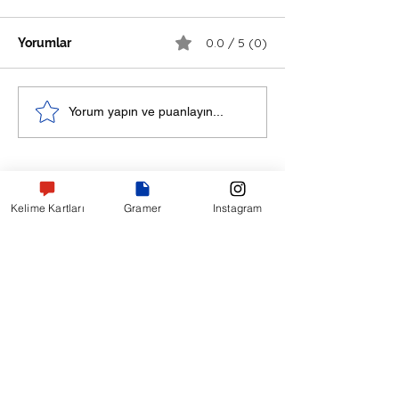
0.0 / 5 (0)
Yorumlar
Yelkenliyle Sessiz Bir
Bir Koçun Son T
Yorum yapın ve puanlayın...
Yarış - Rusça Hikaye
Tahtası - Rusça
Hikaye
Kelime Kartları
Gramer
Instagram
Bizi Takip Edin