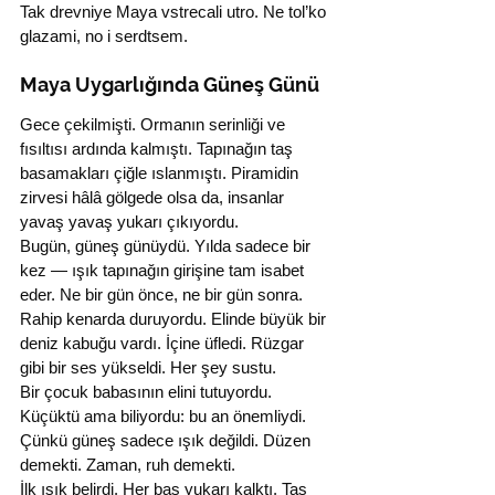
Tak drevniye Maya vstrecali utro. Ne tol’ko 
glazami, no i serdtsem.
Maya Uygarlığında Güneş Günü
Gece çekilmişti. Ormanın serinliği ve 
fısıltısı ardında kalmıştı. Tapınağın taş 
basamakları çiğle ıslanmıştı. Piramidin 
zirvesi hâlâ gölgede olsa da, insanlar 
yavaş yavaş yukarı çıkıyordu.
Bugün, güneş günüydü. Yılda sadece bir 
kez — ışık tapınağın girişine tam isabet 
eder. Ne bir gün önce, ne bir gün sonra.
Rahip kenarda duruyordu. Elinde büyük bir 
deniz kabuğu vardı. İçine üfledi. Rüzgar 
gibi bir ses yükseldi. Her şey sustu.
Bir çocuk babasının elini tutuyordu. 
Küçüktü ama biliyordu: bu an önemliydi. 
Çünkü güneş sadece ışık değildi. Düzen 
demekti. Zaman, ruh demekti.
İlk ışık belirdi. Her baş yukarı kalktı. Taş 