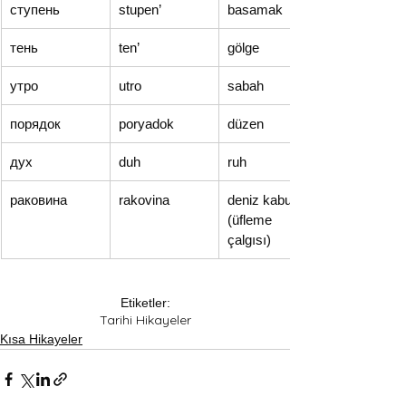
ступень
stupen’
basamak
тень
ten’
gölge
утро
utro
sabah
порядок
poryadok
düzen
дух
duh
ruh
раковина
rakovina
deniz kabuğu 
(üfleme 
çalgısı)
Etiketler:
​Tarihi Hikayeler
Kısa Hikayeler