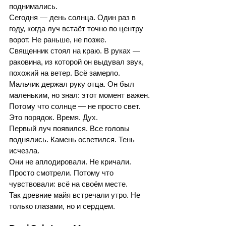
поднимались.
Сегодня — день солнца. Один раз в 
году, когда луч встаёт точно по центру 
ворот. Не раньше, не позже.
Священник стоял на краю. В руках — 
раковина, из которой он выдувал звук, 
похожий на ветер. Всё замерло.
Мальчик держал руку отца. Он был 
маленьким, но знал: этот момент важен. 
Потому что солнце — не просто свет. 
Это порядок. Время. Дух.
Первый луч появился. Все головы 
поднялись. Камень осветился. Тень 
исчезла.
Они не аплодировали. Не кричали. 
Просто смотрели. Потому что 
чувствовали: всё на своём месте.
Так древние майя встречали утро. Не 
только глазами, но и сердцем.