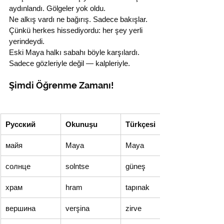
aydınlandı. Gölgeler yok oldu.
Ne alkış vardı ne bağırış. Sadece bakışlar. 
Çünkü herkes hissediyordu: her şey yerli 
yerindeydi.
Eski Maya halkı sabahı böyle karşılardı. 
Sadece gözleriyle değil — kalpleriyle.
Şimdi Öğrenme Zamanı!
Русский
Okunuşu
Türkçesi
майя
Maya
Maya
солнце
solntse
güneş
храм
hram
tapınak
вершина
verşina
zirve