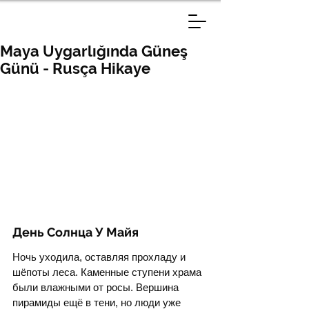
Maya Uygarlığında Güneş
Günü - Rusça Hikaye
День Солнца У Майя
Ночь уходила, оставляя прохладу и 
шёпоты леса. Каменные ступени храма 
были влажными от росы. Вершина 
пирамиды ещё в тени, но люди уже 