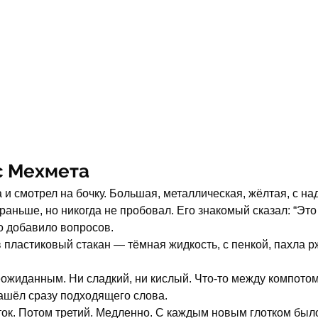
с Мехмета
 и смотрел на бочку. Большая, металлическая, жёлтая, с на
раньше, но никогда не пробовал. Его знакомый сказал: “Это
ко добавило вопросов.
пластиковый стакан — тёмная жидкость, с пенкой, пахла 
ожиданным. Ни сладкий, ни кислый. Что-то между компотом 
нашёл сразу подходящего слова.
ток. Потом третий. Медленно. С каждым новым глотком был