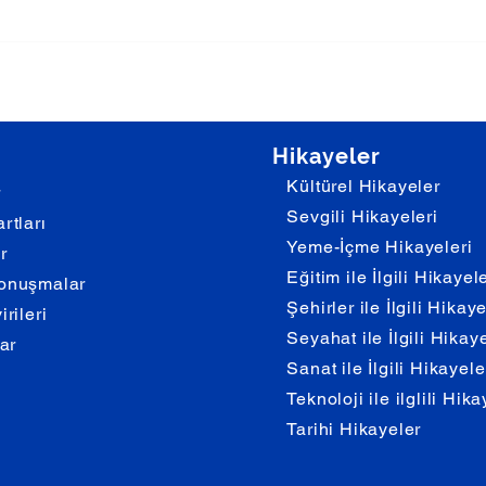
Hikayeler
Kültürel Hikayeler
r
Sevgili Hikayeleri
rtları
Yeme-İçme Hikayeleri
r
Eğitim ile İlgili Hikayel
onuşmalar
Şehirler ile İlgili Hikay
rileri
Seyahat ile İlgili Hikay
lar
Sanat ile İlgili Hikayele
Teknoloji ile ilglili Hika
Tarihi Hikayeler