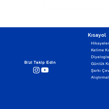
Kısayol
Hikayele
Kelime Ka
Diyalogla
Bizi Takip Edin
Günlük K
Şarkı Çevi
Alıştırma