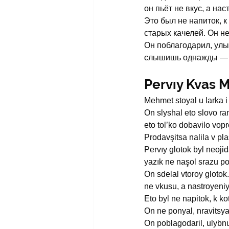
он пьёт не вкус, а нас
Это был не напиток, к
старых качелей. Он не
Он поблагодарил, улы
слышишь однажды — и
Pervıy Kvas
Mehmet stoyal u larka i
On slyshal eto slovo ra
eto tol’ko dobavilo vop
Prodavşitsa nalila v pl
Pervıy glotok byl neoji
yazık ne naşol srazu p
On sdelal vtoroy glotok
ne vkusu, a nastro­yeniy
Eto byl ne napitok, k k
On ne ponyal, nravitsya
On poblagodari­l, ulybnu