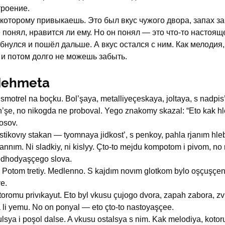
троение.
 которому привыкаешь. Это был вкус чужого двора, запах за
 понял, нравится ли ему. Но он понял — это что-то настоящ
бнулся и пошёл дальше. А вкус остался с ним. Как мелодия,
 потом долго не можешь забыть.
 Mehmeta
 smotrel na boçku. Bol’şaya, metalliyeçeskaya, joltaya, s nadpi
n’şe, no nikogda ne proboval. Yego znakomy skazal: “Eto kak hle
rosov.
astikovıy stakan — tyomnaya jidkost’, s penkoy, pahla rjanım hle
dannım. Ni sladkiy, ni kislyy. Çto-to mejdu kompotom i pivom, n
odhodyaşçego slova.
. Potom tretiy. Medlenno. S kajdım novım glotkom bylo oşçuşçeni
­e.
otoromu privıkayut. Eto byl vkusu çujogo dvora, zapah zabora, zvu
 li yemu. No on ponyal — eto çto-to nastoyaşçee.
lsya i poşol dalse. A vkusu ostalsya s nim. Kak melodiya, kotoru