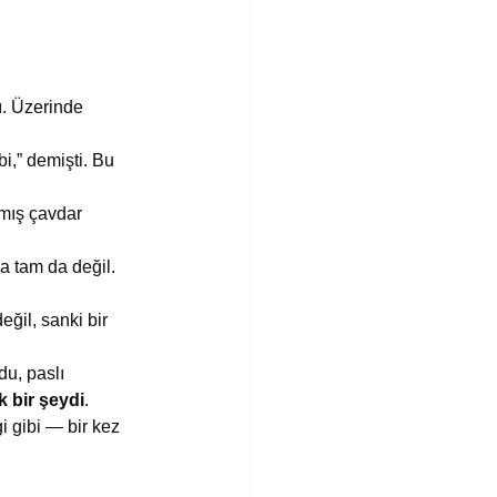
ı. Üzerinde 
,” demişti. Bu 
mış çavdar 
a tam da değil. 
ğil, sanki bir 
du, paslı 
k bir şeydi
.
i gibi — bir kez 