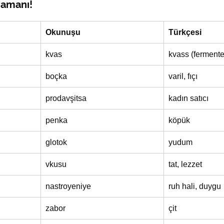
amanı!
Okunuşu
Türkçesi
kvas
kvass (fermente
boçka
varil, fıçı
prodavşitsa
kadın satıcı
penka
köpük
glotok
yudum
vkusu
tat, lezzet
nastro­yeniy­e
ruh hali, duygu
zabor
çit