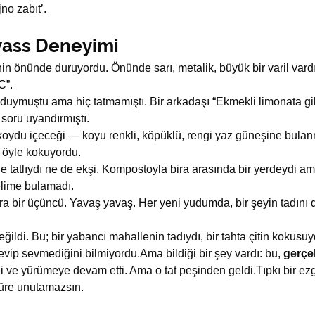
no zabıt’.
vass Deneyimi
n önünde duruyordu. Önünde sarı, metalik, büyük bir varil vard
С”.
uymuştu ama hiç tatmamıştı. Bir arkadaşı “Ekmekli limonata gibi
 soru uyandırmıştı.
 koydu içeceği — koyu renkli, köpüklü, rengi yaz güneşine bulan
 öyle kokuyordu.
Ne tatlıydı ne de ekşi. Kompostoyla bira arasında bir yerdeydi am
kelime bulamadı.
ra bir üçüncü. Yavaş yavaş. Her yeni yudumda, bir şeyin tadını de
eğildi. Bu; bir yabancı mahallenin tadıydı, bir tahta çitin kokusuy
evip sevmediğini bilmiyordu.Ama bildiği bir şey vardı: bu, 
gerçe
i ve yürümeye devam etti. Ama o tat peşinden geldi.Tıpkı bir ezg
üre unutamazsın.