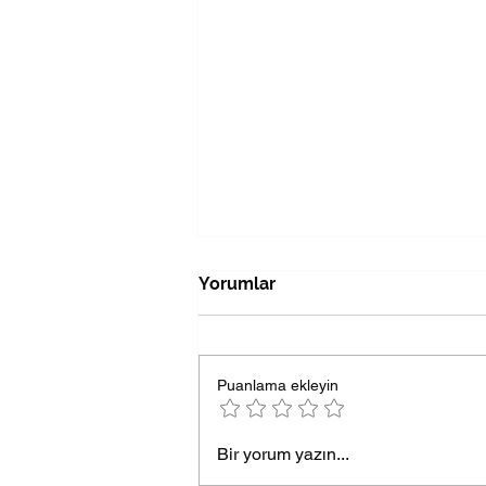
Yorumlar
Puanlama ekleyin
Stadyumun Karanlık
Bir yorum yazın...
Koridorları - Rusça Hikaye