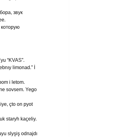
бора, звук 
ее.
 которую 
s’yu “KVAS”.
bnıy limonad.” İ 
bom i letom.
o ne sovsem. Yego 
ye, çto on pyot 
k staryh kaçeliy. 
yu slyşiş odna­jdı 