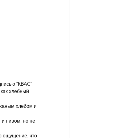
дписью “КВАС”.
 как хлебный 
ржаным хлебом и 
и пивом, но не 
о ощущение, что 