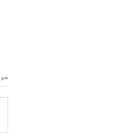
 yok
Koçun Son Taktik Tahtası
sça Kısa Hikaye