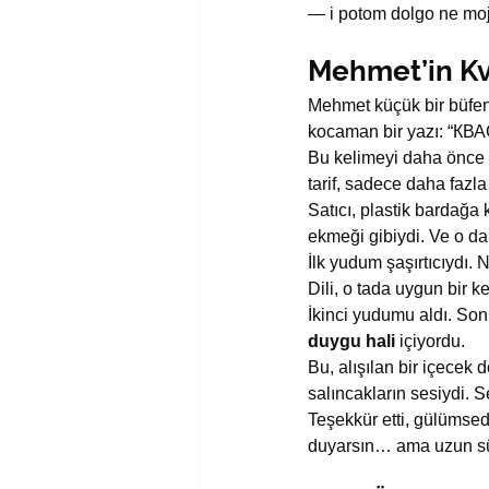
— i potom dolgo ne moj
Mehmet’in K
Mehmet küçük bir büfeni
kocaman bir yazı: “КВА
Bu kelimeyi daha önce d
tarif, sadece daha fazla
Satıcı, plastik bardağa
ekmeği gibiydi. Ve o da
İlk yudum şaşırtıcıydı. 
Dili, o tada uygun bir 
İkinci yudumu aldı. Son
duygu hali
 içiyordu.
Bu, alışılan bir içecek d
salıncakların sesiydi. S
Teşekkür etti, gülümsed
duyarsın… ama uzun s