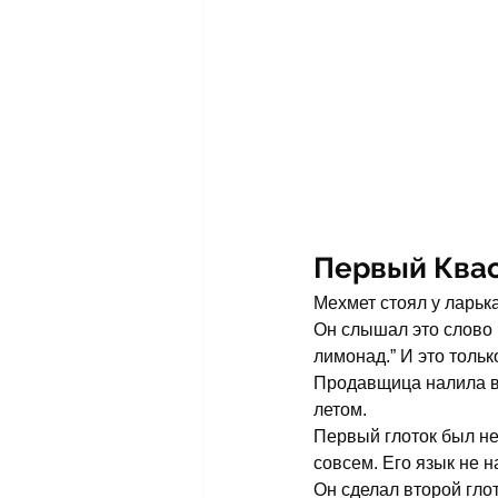
Первый Ква
Мехмет стоял у ларька
Он слышал это слово 
лимонад.” И это толь
Продавщица налила в 
летом.
Первый глоток был не
совсем. Его язык не 
Он сделал второй гло