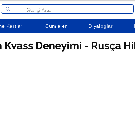
me Kartları
Cümleler
Diyaloglar
 Kvass Deneyimi - Rusça H