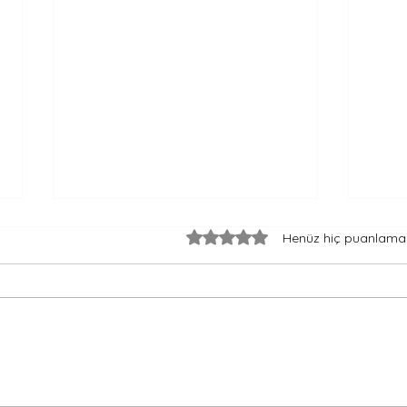
5 üzerinden 0 yıldız
Henüz hiç puanlama
Yelkenliyle Sessiz Bir Yarış -
Bir 
Rusça Hikaye
- Ru