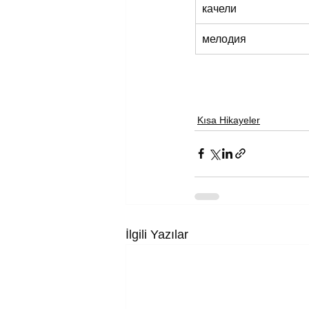
качели
мелодия
Kısa Hikayeler
İlgili Yazılar