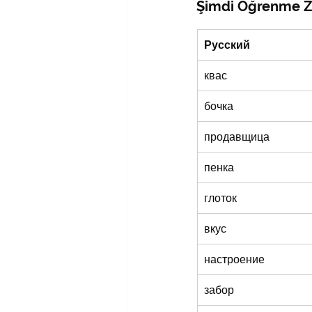
Şimdi Öğrenme Z
Русский
квас
бочка
продавщица
пенка
глоток
вкус
настроение
забор