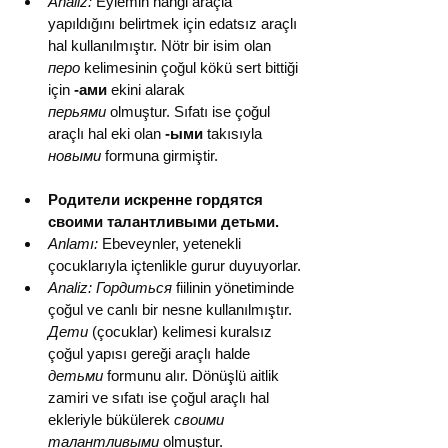
Analiz:
 Eylemin hangi araçla 
yapıldığını belirtmek için edatsız araçlı 
hal kullanılmıştır. Nötr bir isim olan 
перо
 kelimesinin çoğul kökü sert bittiği 
için 
-ами
 ekini alarak 
перьями
 olmuştur. Sıfatı ise çoğul 
araçlı hal eki olan 
-ыми
 takısıyla 
новыми
 formuna girmiştir.
Родители искренне гордятся 
своими талантливыми детьми.
Anlamı:
 Ebeveynler, yetenekli 
çocuklarıyla içtenlikle gurur duyuyorlar.
Analiz:
Гордиться
 fiilinin yönetiminde 
çoğul ve canlı bir nesne kullanılmıştır. 
Дети
 (çocuklar) kelimesi kuralsız 
çoğul yapısı gereği araçlı halde 
детьми
 formunu alır. Dönüşlü aitlik 
zamiri ve sıfatı ise çoğul araçlı hal 
ekleriyle bükülerek 
своими 
талантливыми
 olmuştur.