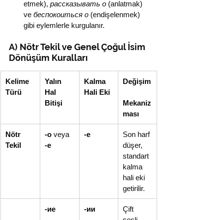
etmek), 
рассказывать о
 (anlatmak) 
ve 
беспокоиться о
 (endişelenmek) 
gibi eylemlerle kurgulanır.
A) Nötr Tekil ve Genel Çoğul İsim 
Dönüşüm Kuralları
Kelime 
Yalın 
Kalma 
Değişim
Türü
Hal 
Hali Eki
Bitişi
Mekaniz
ması
Nötr 
-о
 veya 
-е
Son harf 
Tekil
-е
düşer, 
standart 
kalma 
hali eki 
getirilir.
-ие
-ии
Çift 
sesli 