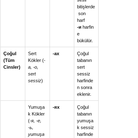
bitişlerde
 son 
harf 
-и
 harfin
e 
bükülür.
Çoğul 
Sert 
-ах
Çoğul 
(Tüm 
Kökler (
-
tabanın 
Cinsler)
а, -о, 
sert 
sert 
sessiz 
sessiz
)
harfinde
n sonra 
eklenir.
Yumuşa
-ях
Çoğul 
k Kökler 
tabanın 
(
-я, -е, 
yumuşa
-ь, 
k sessiz 
yumuşa
harfinde