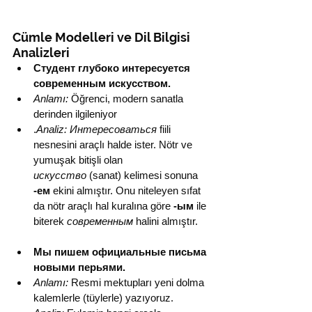
Cümle Modelleri ve Dil Bilgisi 
Analizleri
Студент глубоко интересуется 
современным искусством.
Anlamı:
 Öğrenci, modern sanatla 
derinden ilgileniyor
.
Analiz:
Интересоваться
 fiili 
nesnesini araçlı halde ister. Nötr ve 
yumuşak bitişli olan 
искусство
 (sanat) kelimesi sonuna 
-ем
 ekini almıştır. Onu niteleyen sıfat 
da nötr araçlı hal kuralına göre 
-ым
 ile 
biterek 
современным
 halini almıştır.
Мы пишем официальные письма 
новыми перьями.
Anlamı:
 Resmi mektupları yeni dolma 
kalemlerle (tüylerle) yazıyoruz.