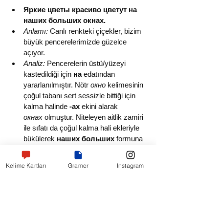
Яркие цветы красиво цветут на 
наших больших окнах.
Anlamı:
 Canlı renkteki çiçekler, bizim 
büyük pencerelerimizde güzelce 
açıyor.
Analiz:
 Pencerelerin üstü/yüzeyi 
kastedildiği için 
на
 edatından 
yararlanılmıştır. Nötr 
окно
 kelimesinin 
çoğul tabanı sert sessizle bittiği için 
kalma halinde 
-ах
 ekini alarak 
окнах
 olmuştur. Niteleyen aitlik zamiri 
ile sıfatı da çoğul kalma hali ekleriyle 
bükülerek 
наших больших
 formuna 
ulaşmıştır.
Kelime Kartları
Gramer
Instagram
Профессор подробно рассказал 
о наших новых научных проектах.
Anlamı:
 Profesör, bizim yeni bilimsel 
projelerimiz hakkında detaylıca 
konuştu.