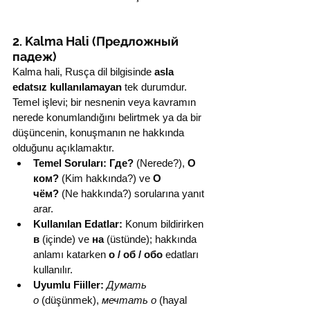
2. Kalma Hali (Предложный 
падеж)
Kalma hali, Rusça dil bilgisinde 
asla 
edatsız kullanılamayan
 tek durumdur. 
Temel işlevi; bir nesnenin veya kavramın 
nerede konumlandığını belirtmek ya da bir 
düşüncenin, konuşmanın ne hakkında 
olduğunu açıklamaktır.
Temel Soruları:
Где?
 (Nerede?), 
О 
ком?
 (Kim hakkında?) ve 
О 
чём?
 (Ne hakkında?) sorularına yanıt 
arar.
Kullanılan Edatlar:
 Konum bildirirken 
в
 (içinde) ve 
на
 (üstünde); hakkında 
anlamı katarken 
о / об / обо
 edatları 
kullanılır.
Uyumlu Fiiller:
Думать 
о
 (düşünmek), 
мечтать о
 (hayal 