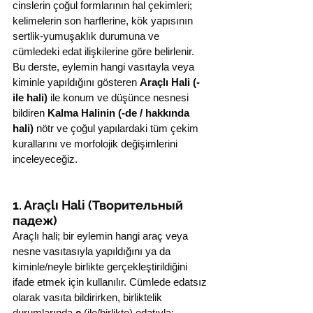
cinslerin çoğul formlarının hal çekimleri; 
kelimelerin son harflerine, kök yapısının 
sertlik-yumuşaklık durumuna ve 
cümledeki edat ilişkilerine göre belirlenir. 
Bu derste, eylemin hangi vasıtayla veya 
kiminle yapıldığını gösteren 
Araçlı Hali (-
ile hali)
 ile konum ve düşünce nesnesi 
bildiren 
Kalma Halinin (-de / hakkında 
hali)
 nötr ve çoğul yapılardaki tüm çekim 
kurallarını ve morfolojik değişimlerini 
inceleyeceğiz.
1. Araçlı Hali (Творительный 
падеж)
Araçlı hali; bir eylemin hangi araç veya 
nesne vasıtasıyla yapıldığını ya da 
kiminle/neyle birlikte gerçekleştirildiğini 
ifade etmek için kullanılır. Cümlede edatsız 
olarak vasıta bildirirken, birliktelik 
durumlarında 
с
 (ile/birlikte) edatıyla; 