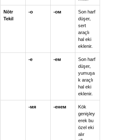
Nötr 
-о
-ом
Son harf 
Tekil
düşer, 
sert 
araçlı 
hal eki 
eklenir.
-е
-ем
Son harf 
düşer, 
yumuşa
k araçlı 
hal eki 
eklenir.
-мя
-енем
Kök 
genişley
erek bu 
özel eki 
alır 