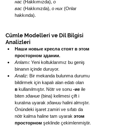
нас
 (Hakkımızda), 
о 
вас
 (Hakkınızda), 
о них
 (Onlar 
hakkında).
Cümle Modelleri ve Dil Bilgisi 
Analizleri
Наши новые кресла стоят в этом 
просторном здании.
Anlamı:
 Yeni koltuklarımız bu geniş 
binanın içinde duruyor.
Analiz:
 Bir mekanda bulunma durumu 
bildirmek için kapalı alan edatı olan 
в
 kullanılmıştır. Nötr ve sonu 
-ие
 ile 
biten 
здание
 (bina) kelimesi çift i 
kuralına uyarak 
здании
 halini almıştır. 
Önündeki işaret zamiri ve sıfatı da 
nötr kalma haline tam uyarak 
этом 
просторном
 şeklinde çekimlenmiştir.