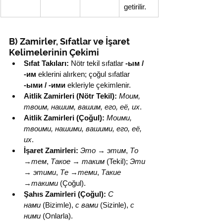
getirilir.
B) Zamirler, Sıfatlar ve İşaret 
Kelimelerinin Çekimi
Sıfat Takıları:
 Nötr tekil sıfatlar 
-ым / 
-им
 eklerini alırken; çoğul sıfatlar 
-ыми / -ими
 ekleriyle çekimlenir.
Aitlik Zamirleri (Nötr Tekil):
Моим, 
твоим, нашим, вашим, его, её, их
.
Aitlik Zamirleri (Çoğul):
Моими, 
твоими, нашими, вашими, его, её, 
их
.
İşaret Zamirleri:
Это 
→
 этим
, 
То 
→
тем
, 
Такое 
→
 таким
 (Tekil); 
Эти 
→
 этими
, 
Те 
→
теми
, 
Такие 
→
такими
 (Çoğul).
Şahıs Zamirleri (Çoğul):
С 
нами
 (Bizimle), 
с вами
 (Sizinle), 
с 
ними
 (Onlarla).