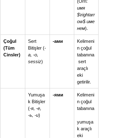
(Örn: 
имя 
$\rightarr
ow$ име
нем
).
Çoğul 
Sert 
-ами
Kelimeni
(Tüm 
Bitişler (
-
n çoğul 
Cinsler)
а, -о, 
tabanına
sessiz
)
 sert 
araçlı 
eki 
getirilir.
Yumuşa
-ями
Kelimeni
k Bitişler 
n çoğul 
(
-я, -е, 
tabanına
-ь, -и
)
yumuşa
k araçlı 
eki 