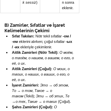
k sessiz
)
n sonra 
eklenir.
B) Zamirler, Sıfatlar ve İşaret 
Kelimelerinin Çekimi
Sıfat Takıları:
 Nötr tekil sıfatlar 
-ом / 
-ем
 eklerini alırken; çoğul sıfatlar 
-ых 
/ -их
 ekleriyle çekimlenir.
Aitlik Zamirleri (Nötr Tekil):
О моём, 
о твоём, о нашем, о вашем, о его, о 
её, о их
.
Aitlik Zamirleri (Çoğul):
О моих, о 
твоих, о наших, о ваших, о его, о 
её, о их
.
İşaret Zamirleri:
Это 
→
 об этом
, 
То 
→
 о том
, 
Такое 
→
 о 
таком
 (Tekil); 
Эти 
→
 об этих
, 
Те 
→
о тех
, 
Такие 
→
 о таких
 (Çoğul).
Şahıs Zamirleri (Çoğul):
О 