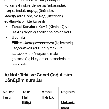
konumsal ilişkilerde ise 
за
 (arkasında), 
под
 (altında), 
перед
 (önünde), 
между
 (arasında) ve 
над
 (üzerinde) 
edatlarıyla birlikte kullanılır.
Temel Soruları:
Кем?
 (Kiminle?) ve 
Чем?
 (Neyle?) sorularına cevap verir.
Uyumlu 
Fiiller:
Интересоваться
 (ilgilenmek)
, 
гордиться
 (gurur duymak) ve 
заниматься
 (meşgul olmak/
çalışmak) gibi eylemler nesnelerini bu 
halde ister.
A) Nötr Tekil ve Genel Çoğul İsim 
Dönüşüm Kuralları
Kelime 
Yalın 
Araçlı 
Değişim
Türü
Hal 
Hali Eki
Bitişi
Mekaniz
ması