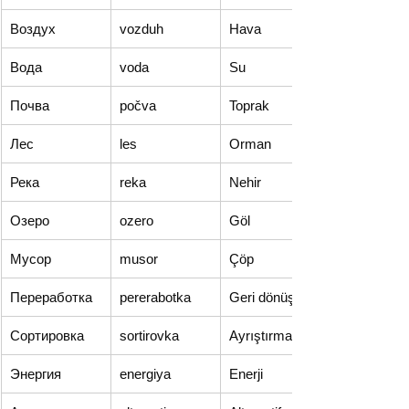
Воздух
vozduh
Hava
Вода
voda
Su
Почва
počva
Toprak
Лес
les
Orman
Река
reka
Nehir
Озеро
ozero
Göl
Мусор
musor
Çöp
Переработка
pererabotka
Geri dönüşüm
Сортировка
sortirovka
Ayrıştırma
Энергия
energiya
Enerji