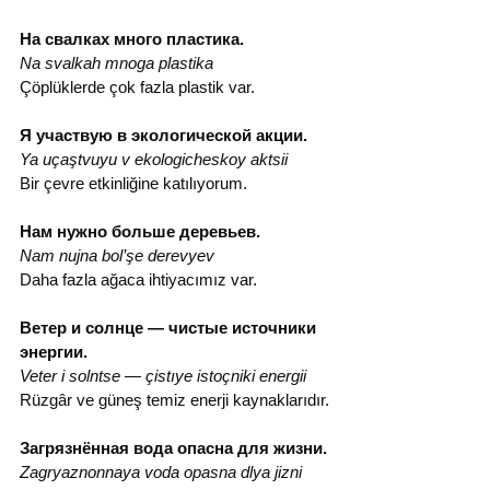
На свалках много пластика.
Na svalkah mnoga plastika
Çöplüklerde çok fazla plastik var.
Я участвую в экологической акции.
Ya uçaştvuyu v ekologicheskoy aktsii
Bir çevre etkinliğine katılıyorum.
Нам нужно больше деревьев.
Nam nujna bol’şe derevyev
Daha fazla ağaca ihtiyacımız var.
Ветер и солнце — чистые источники 
энергии.
Veter i solntse — çistıye istoçniki energii
Rüzgâr ve güneş temiz enerji kaynaklarıdır.
Загрязнённая вода опасна для жизни.
Zagryaznonnaya voda opasna dlya jizni