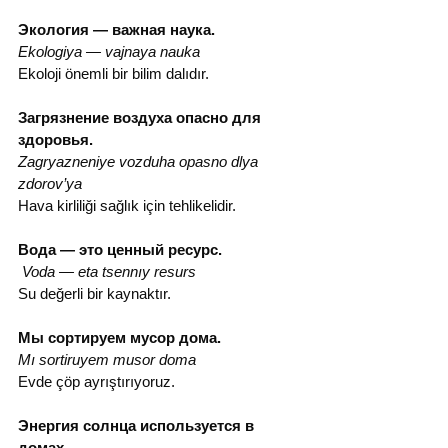
Экология — важная наука.
Ekologiya — vajnaya nauka
Ekoloji önemli bir bilim dalıdır.
Загрязнение воздуха опасно для 
здоровья.
Zagryazneniye vozduha opasno dlya 
zdorov’ya
Hava kirliliği sağlık için tehlikelidir.
Вода — это ценный ресурс.
Voda — eta tsennıy resurs
Su değerli bir kaynaktır.
Мы сортируем мусор дома.
Mı sortiruyem musor doma
Evde çöp ayrıştırıyoruz.
Энергия солнца используется в 
домах.