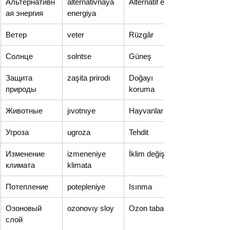
Альтернативн
alternat­ivnaya 
Alternatif enerji
ая энергия
energiya
Ветер
veter
Rüzgâr
Солнце
solntse
Güneş
Защита 
zaşita prirodı
Doğayı 
природы
koruma
Животные
jıvotnıye
Hayvanlar
Угроза
ugroza
Tehdit
Изменение 
izmeneniye 
İklim değişikliği
климата
klimata
Потепление
potep­leniye
Isınma
Озоновый 
ozonovıy sloy
Ozon tabakası
слой