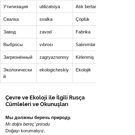
Утилизация
utilizatsiya
Atık bertarafı
Свалка
svalka
Çöplük
Завод
zavod
Fabrika
Выбросы
vıbrosı
Salınımlar
Загрязнённый
zagryaznonnıy
Kirlenmiş
Экологически
ekologicheskiy
Ekolojik
й
Çevre ve Ekoloji ile İlgili Rusça 
Cümleleri ve Okunuşları
Мы должны беречь природу.
Mı dolj­nı bereç’ prirodu
Doğayı korumalıyız.