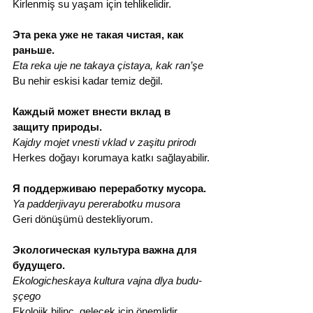
Kirlenmiş su yaşam için tehlikelidir.
Эта река уже не такая чистая, как 
раньше.
Eta reka uje ne takaya çistaya, kak ran’şe
Bu nehir eskisi kadar temiz değil.
Каждый может внести вклад в 
защиту природы.
Kajdıy mojet v­nesti vklad v zaşitu prirodı
Herkes doğayı korumaya katkı sağlayabilir.
Я поддерживаю переработку мусора.
Ya padderjivayu pererabotku musora
Geri dönüşümü destekliyorum.
Экологическая культура важна для 
будущего.
Ekologicheskaya kultura vajna dlya budu­
şçego
Ekolojik bilinç, gelecek için önemlidir.