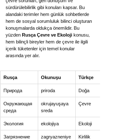
çevre sorunları, geri dönüşüm ve 
sürdürülebilirlik gibi konuları kapsar. Bu 
alandaki terimler hem günlük sohbetlerde 
hem de sosyal sorumluluk bilinci oluşturan 
konuşmalarda oldukça önemlidir. Bu 
yüzden 
Rusça Çevre ve Ekoloji
 konusu, 
hem bilinçli bireyler hem de çevre ile ilgili 
içerik tüketenler için temel konular 
arasında yer alır.
Rusça
Okunuşu
Türkçe
Природа
priroda
Doğa
Окружающая 
okrujayuşaya 
Çevre
среда
sreda
Экология
ekolojiya
Ekoloji
Загрязнение
zagr­yazneniye
Kirlilik