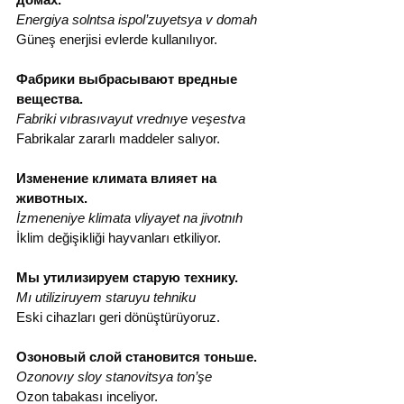
Energiya solntsa ispol’zuyetsya v domah
Güneş enerjisi evlerde kullanılıyor.
Фабрики выбрасывают вредные 
вещества.
Fabriki vıbrasıvayut vrednıye veşestva
Fabrikalar zararlı maddeler salıyor.
Изменение климата влияет на 
животных.
İzmeneniye klimata vliyayet na jivotnıh
İklim değişikliği hayvanları etkiliyor.
Мы утилизируем старую технику.
Mı utiliziruyem staruyu tehniku
Eski cihazları geri dönüştürüyoruz.
Озоновый слой становится тоньше.
Ozonovıy sloy stanovitsya ton’şe
Ozon tabakası inceliyor.