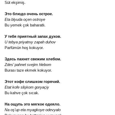
Süt ekşimiş.
Это блюдо очень острое.
Eta blyuda oçen ostroye
Bu yemek çok baharatlı.
У тебя приятный запах духов.
U tebya priyatnıy zapah duh­ov
Parfümün hoş kokuyor.
Здесь пахнет свежим хлебом.
Zdes’ pahnet svejim hlebom
Burası taze ekmek kokuyor.
Этот кофе слишком горячий.
Etat kofe slişkom goryaçiy
Bu kahve çok sıcak.
На ощупь это мягкое одеяло.
Na oş'up eta myagkoye odevyalo