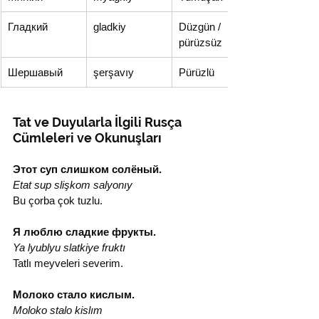
Гладкий
gladkiy
Düzgün / 
pürüzsüz
Шершавый
şerşavıy
Pürüzlü
Tat ve Duyularla İlgili Rusça 
Cümleleri ve Okunuşları
Этот суп слишком солёный.
Etat sup slişkom salyonıy
Bu çorba çok tuzlu.
Я люблю сладкие фрукты.
Ya lyublyu slatk­iye fruktı
Tatlı meyveleri severim.
Молоко стало кислым.
Moloko stalo kislım