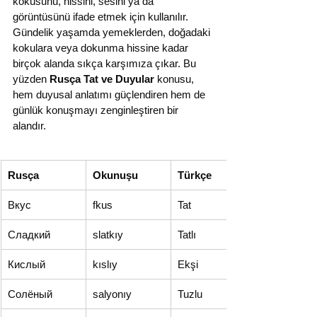
kokusunu, hissini, sesini ya da 
görüntüsünü ifade etmek için kullanılır. 
Gündelik yaşamda yemeklerden, doğadaki 
kokulara veya dokunma hissine kadar 
birçok alanda sıkça karşımıza çıkar. Bu 
yüzden 
Rusça Tat ve Duyular
 konusu, 
hem duyusal anlatımı güçlendiren hem de 
günlük konuşmayı zenginleştiren bir 
alandır.
Rusça
Okunuşu
Türkçe
Вкус
fkus
Tat
Сладкий
slatkıy
Tatlı
Кислый
kıslıy
Ekşi
Солёный
salyonıy
Tuzlu