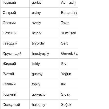
Горький
gorkiy
Acı (tadı)
Острый
ostrıy
Baharatlı / Acı
Свежий
svejiy
Taze
Нежный
nejnıy
Yumuşak
Твёрдый
tvyordıy
Sert
Хрустящий
hrustyaş'iy
Gevrek / çıtır
Жидкий
jidkiy
Sıvı
Густой
gustoy
Yoğun
Тёплый
töplıy
Ilık
Горячий
goryaçiy
Sıcak
Холодный
halodnıy
Soğuk