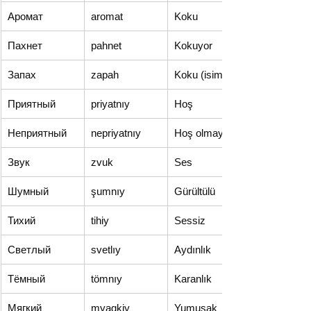
Аромат
aromat
Koku
Пахнет
pahnet
Kokuyor
Запах
zapah
Koku (isim)
Приятный
priyatnıy
Hoş
Неприятный
nepriyatnıy
Hoş olmayan
Звук
zvuk
Ses
Шумный
şumnıy
Gürültülü
Тихий
tihiy
Sessiz
Светлый
svetlıy
Aydınlık
Тёмный
tömnıy
Karanlık
Мягкий
myagkiy
Yumuşak