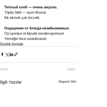
Теплый хлеб — очень вкусно.
Töplıy hleb — oçen fkusna
Ilık ekmek çok lezzetli.
Ощущения от блюда незабываемые.
Oş'uşeniya ot blyuda nezabıvayemıye
Yemeğin hissi unutulmazdı.
Günlük Konular
Hepsini Gör
İlgili Yazılar