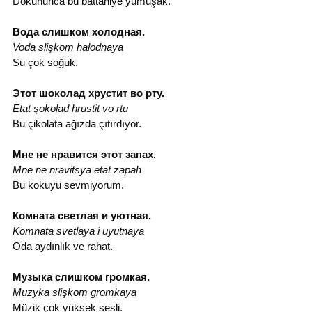
Dokununca bu battaniye yumuşak.
Вода слишком холодная.
Voda slişkom halodnaya
Su çok soğuk.
Этот шоколад хрустит во рту.
Etat şokolad hrustit vo rtu
Bu çikolata ağızda çıtırdıyor.
Мне не нравится этот запах.
Mne ne nravitsya etat zapah
Bu kokuyu sevmiyorum.
Комната светлая и уютная.
Komnata svetlaya i uyutnaya
Oda aydınlık ve rahat.
Музыка слишком громкая.
Muzyka slişkom gromkaya
Müzik çok yüksek sesli.