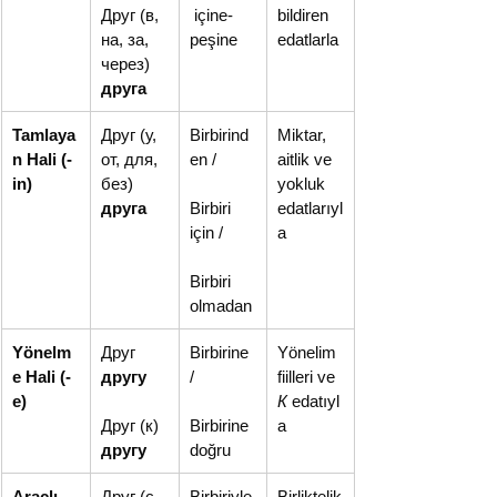
Друг (в, 
 içine-
bildiren 
на, за, 
peşine
edatlarla
через) 
друга
Tamlaya
Друг (у, 
Birbirind
Miktar, 
n Hali (-
от, для, 
en /
aitlik ve 
in)
без) 
yokluk 
друга
Birbiri 
edatlarıyl
için /
a
Birbiri 
olmadan
Yönelm
Друг 
Birbirine 
Yönelim 
e Hali (-
другу
/
fiilleri ve 
e)
К
 edatıyl
Друг (к) 
Birbirine 
a
другу
doğru
Araçlı 
Друг (с, 
Birbiriyle
Birliktelik