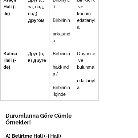
Hali (-
за, над, 
 /
 ve 
ile)
под) 
konum 
другом
Birbirinin
edatlarıyl
a
arkasınd
a
Kalma 
Друг (о, 
Birbirinin
Düşünce
Hali (-
в) 
друге
 ve 
de)
hakkınd
bulunma
a /
edatlarıyl
Birbirinin
a
 içinde
Durumlarına Göre Cümle 
Örnekleri
A) Belirtme Hali (-i Hali) 