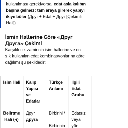
kullanılması gerekiyorsa, 
edat asla kalıbın 
başına gelmez; tam araya girerek yapıyı 
ikiye böler
 (Друг + Edat + Друг [Çekimli 
Hali]).
İsmin Hallerine Göre «Друг 
Друга» Çekimi
Karşılıklılık zamirinin isim hallerine ve en 
sık kullanılan edat kombinasyonlarına göre 
dağılımı şu şekildedir:
İsim Hali
Kalıp 
Türkçe 
İlgili 
Yapısı 
Anlamı
Edat 
ve 
Grubu
Edatlar
Belirtme
Друг 
Birbirini /
Edatsız 
 Hali (-i)
друга
veya 
Birbirinin
yön 