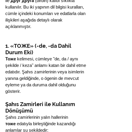
ile 
Друг друга
 (birbiri) kalıbı sıklıkla 
kullanılır. Bu iki yapının dil bilgisi kuralları, 
cümle içindeki konumları ve edatlarla olan 
ilişkileri aşağıda detaylı olarak 
açıklanmıştır.
1. «ТОЖЕ» (-de, -da Dahil 
Durum Eki)
Тоже
 kelimesi, cümleye "de, da / aynı 
şekilde / keza" anlamı katan bir dahil etme 
edatıdır. Şahıs zamirlerinin veya isimlerin 
yanına geldiğinde, o ögenin de mevcut 
eyleme ya da duruma dahil olduğunu 
gösterir.
Şahıs Zamirleri ile Kullanım 
Dönüşümü
Şahıs zamirlerinin yalın hallerinin 
тоже
 edatıyla birleştiğinde kazandığı 
anlamlar şu şekildedir: