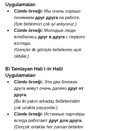
Uygulamaları
Cümle örneği:
 Мы очень хорошо 
понимаем 
друг друга
 на работе.
(İşte birbirimizi çok iyi anlıyoruz.)
Cümle örneği:
 Молодые люди 
влюбились 
друг в друга
 с первого 
взгляда.
(Gençler ilk görüşte birbirlerine aşık 
oldular.)
B) Tamlayan Hali (-in Hali) 
Uygulamaları
Cümle örneği:
 Эти два близких 
друга живут очень далеко 
друг от 
друга
.
(Bu iki yakın arkadaş birbirlerinden 
çok uzakta yaşıyorlar.)
Cümle örneği:
 Истинные партнёры 
всегда работают 
друг для друга
.
(Gerçek ortaklar her zaman birbirleri 