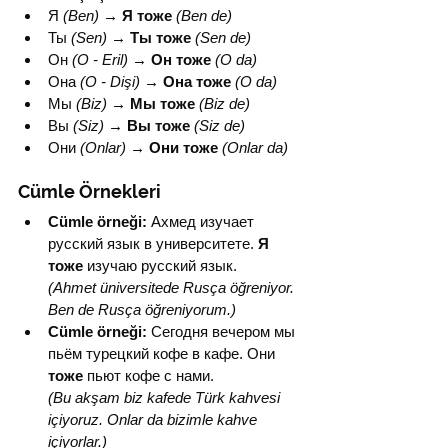
Я 
(Ben)
→
Я тоже
(Ben de)
Ты 
(Sen)
→
Ты тоже
(Sen de)
Он 
(O - Eril)
→
Он тоже
(O da)
Она 
(O - Dişi)
→
Она тоже
(O da)
Мы 
(Biz)
→
Мы тоже
(Biz de)
Вы 
(Siz)
→
Вы тоже
(Siz de)
Они 
(Onlar)
→
Они тоже
(Onlar da)
Cümle Örnekleri
Cümle örneği:
 Ахмед изучает 
русский язык в университете. 
Я 
тоже
 изучаю русский язык.
(Ahmet üniversitede Rusça öğreniyor. 
Ben de Rusça öğreniyorum.)
Cümle örneği:
 Сегодня вечером мы 
пьём турецкий кофе в кафе. Они 
тоже
 пьют кофе с нами.
(Bu akşam biz kafede Türk kahvesi 
içiyoruz. Onlar da bizimle kahve 
içiyorlar.)