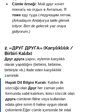
Cümle örneği:
 Мой друг хочет 
поехать на отдых в Анталью. Я 
тоже
 еду туда следующим летом.
(Arkadaşım Antalya'ya tatile gitmek 
istiyor. Ben de gelecek yaz oraya 
gidiyorum.)
2. «ДРУГ ДРУГА» (Karşılıklılık / 
Birbiri Kalıbı)
Друг друга
 yapısı, eylemin karşılıklı 
olarak yapıldığını (birbirini, birbirine, 
birbiriyle vb.) ifade eden karşılıklılık 
zamiridir.
Hayati Dil Bilgisi Kuralı:
 Kalıbın ilk 
sözcüğü olan 
Друг
 her zaman yalın 
formunda sabit kalırken, ikinci sözcük olan 
друга
 cümlenin fiiline veya kullanılan 
edata göre ismin 6 haline uygun olarak 
çekimlenir.Eğer cümle içerisinde bir edat 