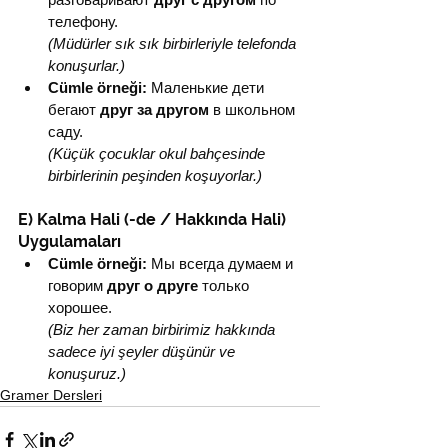
телефону.
(Müdürler sık sık birbirleriyle telefonda 
konuşurlar.)
Cümle örneği:
 Маленькие дети 
бегают 
друг за другом
 в школьном 
саду.
(Küçük çocuklar okul bahçesinde 
birbirlerinin peşinden koşuyorlar.)
E) Kalma Hali (-de / Hakkında Hali) 
Uygulamaları
Cümle örneği:
 Мы всегда думаем и 
говорим 
друг о друге
 только 
хорошее.
(Biz her zaman birbirimiz hakkında 
sadece iyi şeyler düşünür ve 
konuşuruz.)
Gramer Dersleri