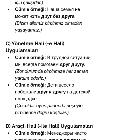
için çalışırlar.)
Cümle örneği:
 Наша семья не 
может жить 
друг без друга
.
(Bizim ailemiz birbirimiz olmadan 
yaşayamaz.)
C) Yönelme Hali (-e Hali) 
Uygulamaları
Cümle örneği:
 В трудной ситуации 
мы всегда помогаем 
друг другу
.
(Zor durumda birbirimize her zaman 
yardım ederiz.)
Cümle örneği:
 Дети весело 
побежали 
друг к другу
 на детской 
площадке.
(Çocuklar oyun parkında neşeyle 
birbirlerine doğru koştular.)
D) Araçlı Hali (-ile Hali) Uygulamaları
Cümle örneği:
 Менеджеры часто 
разговаривают 
друг с другом
 по 