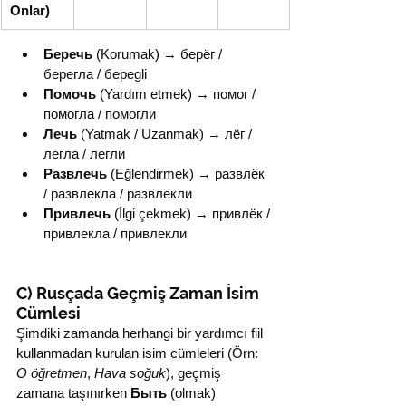
Onlar)
Беречь
 (Korumak) → берёг / 
берегла / береgli
Помочь
 (Yardım etmek) → помог / 
помогла / помогли
Лечь
 (Yatmak / Uzanmak) → лёг / 
легла / легли
Развлечь
 (Eğlendirmek) → развлёк 
/ развлекла / развлекли
Привлечь
 (İlgi çekmek) → привлёк / 
привлекла / привлекли
C) Rusçada Geçmiş Zaman İsim 
Cümlesi
Şimdiki zamanda herhangi bir yardımcı fiil 
kullanmadan kurulan isim cümleleri (Örn: 
O öğretmen
, 
Hava soğuk
), geçmiş 
zamana taşınırken 
Быть
 (olmak) 