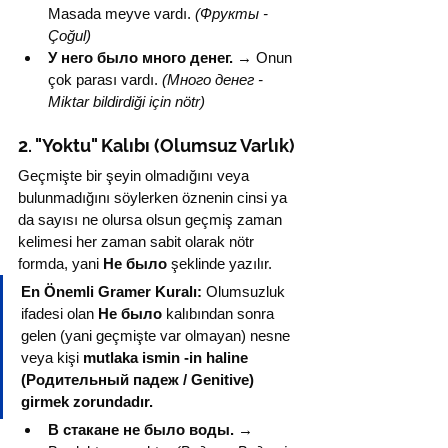
Masada meyve vardı. 
(Фрукты - 
Çoğul)
У него было много денег.
 → Onun 
çok parası vardı. 
(Много денег - 
Miktar bildirdiği için nötr)
2. "Yoktu" Kalıbı (Olumsuz Varlık)
Geçmişte bir şeyin olmadığını veya 
bulunmadığını söylerken öznenin cinsi ya 
da sayısı ne olursa olsun geçmiş zaman 
kelimesi her zaman sabit olarak nötr 
formda, yani 
Не было
 şeklinde yazılır.
En Önemli Gramer Kuralı:
 Olumsuzluk 
ifadesi olan 
Не было
 kalıbından sonra 
gelen (yani geçmişte var olmayan) nesne 
veya kişi 
mutlaka ismin -in haline 
(Родительный падеж / Genitive) 
girmek zorundadır.
В стакане не было воды.
 → 