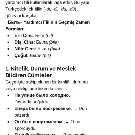
yardımcı fiili kullanılarak inşa edilir. Bu yapı 
Türkçedeki ek-fiilin (
-dı, -di, -du, -dü
) 
görevini karşılar.
«Быть» Yardımcı Fiilinin Geçmiş Zaman 
Formları:
Eril Cins:
 Был 
(bıl)
Dişi Cins:
 Была 
(bıla)
Nötr Cins:
 Было 
(bıla)
Çoğul:
 Были 
(bıli)
1. Nitelik, Durum ve Meslek 
Bildiren Cümleler
Geçmişte sahip olunan bir kimliği, durumu 
veya niteliği belirtirken kullanılır.
На улице было холодно.
 → 
Dışarıda soğuktu.
Вчера было воскресенье.
 → Dün 
pazardı.
Он был спортсменом.
 → O bir 
sporcuydu.
Я не был богатым.
 → Ben zengin 