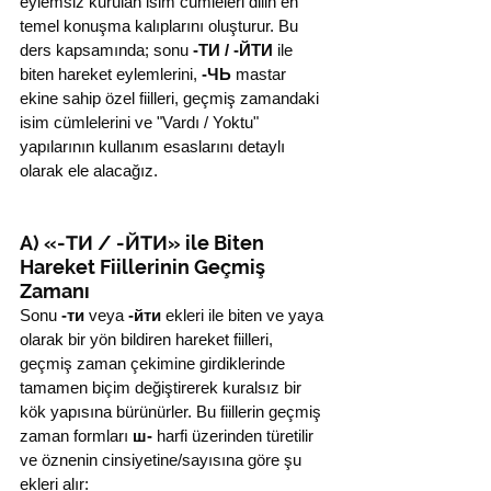
eylemsiz kurulan isim cümleleri dilin en 
temel konuşma kalıplarını oluşturur. Bu 
ders kapsamında; sonu 
-ТИ / -ЙТИ
 ile 
biten hareket eylemlerini, 
-ЧЬ
 mastar 
ekine sahip özel fiilleri, geçmiş zamandaki 
isim cümlelerini ve "Vardı / Yoktu" 
yapılarının kullanım esaslarını detaylı 
olarak ele alacağız.
A) «-ТИ / -ЙТИ» ile Biten 
Hareket Fiillerinin Geçmiş 
Zamanı
Sonu 
-ти
 veya 
-йти
 ekleri ile biten ve yaya 
olarak bir yön bildiren hareket fiilleri, 
geçmiş zaman çekimine girdiklerinde 
tamamen biçim değiştirerek kuralsız bir 
kök yapısına bürünürler. Bu fiillerin geçmiş 
zaman formları 
ш-
 harfi üzerinden türetilir 
ve öznenin cinsiyetine/sayısına göre şu 
ekleri alır: