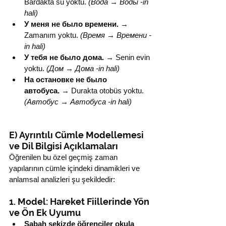
Bardakta su yoktu. 
(Вода → Воды -in 
hali)
У меня не было времени.
 → 
Zamanım yoktu. 
(Время → Времени -
in hali)
У тебя не было дома.
 → Senin evin 
yoktu. 
(Дом → Дома -in hali)
На остановке не было 
автобуса.
 → Durakta otobüs yoktu. 
(Автобус → Автобуса -in hali)
E) Ayrıntılı Cümle Modellemesi 
ve Dil Bilgisi Açıklamaları
Öğrenilen bu özel geçmiş zaman 
yapılarının cümle içindeki dinamikleri ve 
anlamsal analizleri şu şekildedir:
1. Model: Hareket Fiillerinde Yön 
ve Ön Ek Uyumu
Sabah sekizde öğrenciler okula 