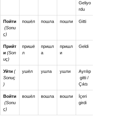
Geliyo
rdu
Пойти
пошёл
пошла
пошли
Gitti
(Sonu
ç)
Прийт
пришё
пришл
пришл
Geldi
и
(Son
л
а
и
uç)
Уйти
(
ушёл
ушла
ушли
Ayrılıp
Sonuç
 gitti / 
)
Çıktı
Войти
вошёл
вошла
вошли
İçeri 
(Sonu
girdi
ç)