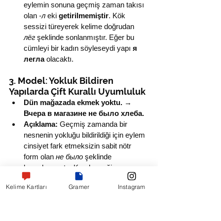
eylemin sonuna geçmiş zaman takısı 
olan 
-л
 eki 
getirilmemiştir
. Kök 
sessizi türeyerek kelime doğrudan 
лёг
 şeklinde sonlanmıştır. Eğer bu 
cümleyi bir kadın söyleseydi yapı 
я 
легла
 olacaktı.
3. Model: Yokluk Bildiren 
Yapılarda Çift Kurallı Uyumluluk
Dün mağazada ekmek yoktu.
 → 
Вчера в магазине не было хлеба.
Açıklama:
 Geçmiş zamanda bir 
nesnenin yokluğu bildirildiği için eylem 
cinsiyet fark etmeksizin sabit nötr 
form olan 
не было
 şeklinde 
kurgulanmıştır. Kural gereği, var 
olmayan nesne olan 
хлеб
 (ekmek) 
Kelime Kartları
Gramer
Instagram
kelimesi ismin -in haline girerek 
хлеба
 biçimine dönüşmüştür.