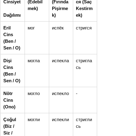
Cinsiyet
(Edebil
(Fırında 
ся (Saç 
mek)
Pişirme
Kestirm
Dağılımı
k)
ek)
Eril 
мог
испёк
стригся
Cins 
(Ben / 
Sen / O)
Dişi 
могла
испекла
стригла
Cins 
сь
(Ben / 
Sen / O)
Nötr 
могло
испекло
-
Cins 
(Ono)
Çoğul 
могли
испекли
стригли
(Biz / 
сь
Siz / 