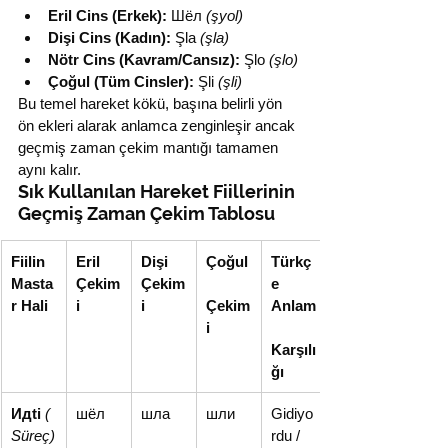
Eril Cins (Erkek):
 Шёл 
(şyol)
Dişi Cins (Kadın):
 Şla 
(şla)
Nötr Cins (Kavram/Cansız):
 Şlo 
(şlo)
Çoğul (Tüm Cinsler):
 Şli 
(şli)
Bu temel hareket kökü, başına belirli yön 
ön ekleri alarak anlamca zenginleşir ancak 
geçmiş zaman çekim mantığı tamamen 
aynı kalır.
Sık Kullanılan Hareket Fiillerinin 
Geçmiş Zaman Çekim Tablosu
Fiilin 
Eril 
Dişi 
Çoğul
Türkç
Masta
Çekim
Çekim
e 
r Hali
i
i
Çekim
Anlam
i
Karşılı
ğı
Идti
(
шёл
шла
шли
Gidiyo
Süreç)
rdu / 