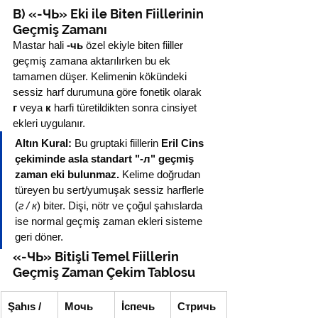
B) «-ЧЬ» Eki ile Biten Fiillerinin 
Geçmiş Zamanı
Mastar hali 
-чь
 özel ekiyle biten fiiller 
geçmiş zamana aktarılırken bu ek 
tamamen düşer. Kelimenin kökündeki 
sessiz harf durumuna göre fonetik olarak 
г
 veya 
к
 harfi türetildikten sonra cinsiyet 
ekleri uygulanır.
Altın Kural:
 Bu gruptaki fiillerin 
Eril Cins 
çekiminde asla standart "-л" geçmiş 
zaman eki bulunmaz.
 Kelime doğrudan 
türeyen bu sert/yumuşak sessiz harflerle 
(
г / к
) biter. Dişi, nötr ve çoğul şahıslarda 
ise normal geçmiş zaman ekleri sisteme 
geri döner.
«-ЧЬ» Bitişli Temel Fiillerin 
Geçmiş Zaman Çekim Tablosu
Şahıs / 
Мочь 
İспечь 
Стричь