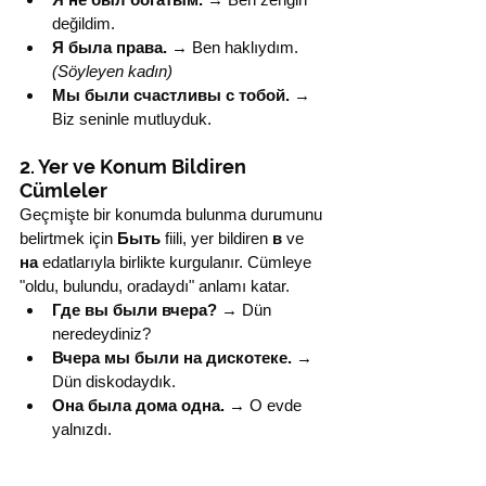
değildim.
Я была права.
 → Ben haklıydım. 
(Söyleyen kadın)
Мы были счастливы с тобой.
 → 
Biz seninle mutluyduk.
2. Yer ve Konum Bildiren 
Cümleler
Geçmişte bir konumda bulunma durumunu 
belirtmek için 
Быть
 fiili, yer bildiren 
в
 ve 
на
 edatlarıyla birlikte kurgulanır. Cümleye 
"oldu, bulundu, oradaydı" anlamı katar.
Где вы были вчера?
 → Dün 
neredeydiniz?
Вчера мы были на дискотеке.
 → 
Dün diskodaydık.
Она была дома одна.
 → O evde 
yalnızdı.