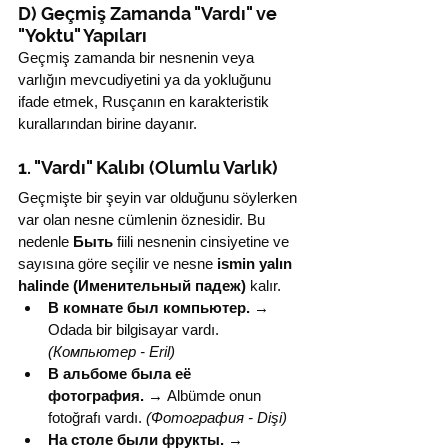
D) Geçmiş Zamanda "Vardı" ve 
"Yoktu" Yapıları
Geçmiş zamanda bir nesnenin veya 
varlığın mevcudiyetini ya da yokluğunu 
ifade etmek, Rusçanın en karakteristik 
kurallarından birine dayanır.
1. "Vardı" Kalıbı (Olumlu Varlık)
Geçmişte bir şeyin var olduğunu söylerken 
var olan nesne cümlenin öznesidir. Bu 
nedenle 
Быть
 fiili nesnenin cinsiyetine ve 
sayısına göre seçilir ve nesne 
ismin yalın 
halinde (Именительный падеж)
 kalır.
В комнате был компьютер.
 → 
Odada bir bilgisayar vardı. 
(Компьютер - Eril)
В альбоме была её 
фотография.
 → Albümde onun 
fotoğrafı vardı. 
(Фотография - Dişi)
На столе были фрукты.
 → 