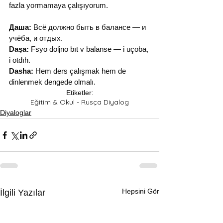
fazla yormamaya çalışıyorum.
Даша:
 Всё должно быть в балансе — и 
учёба, и отдых.
Daşa:
 Fsyo doljno bıt v balansе — i uçoba, 
i otdıh.
Dasha:
 Hem ders çalışmak hem de 
dinlenmek dengede olmalı.
Etiketler:
Eğitim & Okul - Rusça Diyalog
Diyaloglar
Hepsini Gör
İlgili Yazılar