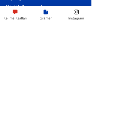
Günlük Konuşmalar
Şarkı Çevirileri
Kelime Kartları
Gramer
Instagram
Alıştırmalar
Hikayeler
Kültürel Hikayeler
Sevgili Hikayeleri
Yeme-İçme Hikayeleri
Eğitim ile İlgili Hikayeler
Şehirler ile İlgili Hikayeler
Seyahat ile İlgili Hikayeler
Sanat ile İlgili Hikayeler