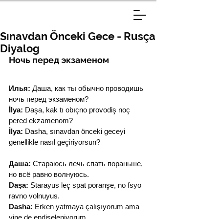
Sınavdan Önceki Gece - Rusça
Diyalog
Ночь перед экзаменом
Илья:
 Даша, как ты обычно проводишь 
ночь перед экзаменом?
İlya:
 Daşa, kak tı obıçno provodiş noç 
pered ekzamenom?
İlya:
 Dasha, sınavdan önceki geceyi 
genellikle nasıl geçiriyorsun?
Даша:
 Стараюсь лечь спать пораньше, 
но всё равно волнуюсь.
Daşa:
 Starayus leç spat poranşe, no fsyo 
ravno volnuyus.
Dasha:
 Erken yatmaya çalışıyorum ama 
yine de endişeleniyorum.