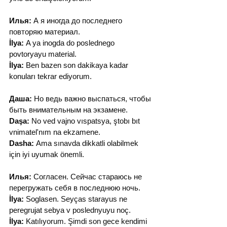
Илья:
 А я иногда до последнего 
повторяю материал.
İlya:
 A ya inogda do poslednego 
povtoryayu material.
İlya:
 Ben bazen son dakikaya kadar 
konuları tekrar ediyorum.
Даша:
 Но ведь важно выспаться, чтобы 
быть внимательным на экзамене.
Daşa:
 No ved vajno vıspatsya, ştobı bıt 
vnimatel'nım na ekzamenе.
Dasha:
 Ama sınavda dikkatli olabilmek 
için iyi uyumak önemli.
Илья:
 Согласен. Сейчас стараюсь не 
перегружать себя в последнюю ночь.
İlya:
 Soglasen. Seyças starayus ne 
peregrujat sebya v poslednyuyu noç.
İlya:
 Katılıyorum. Şimdi son gece kendimi 