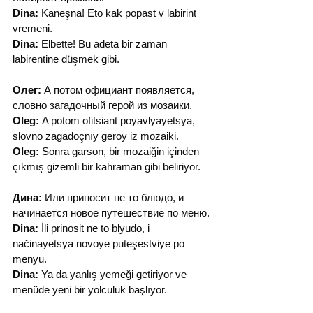
Dina:
 Kaneşna! Eto kak popast v labirint 
vremeni.
Dina:
 Elbette! Bu adeta bir zaman 
labirentine düşmek gibi.
Олег:
 А потом официант появляется, 
словно загадочный герой из мозаики.
Oleg:
 A potom ofitsiant poyavlyayetsya, 
slovno zagadoçnıy geroy iz mozaiki.
Oleg:
 Sonra garson, bir mozaiğin içinden 
çıkmış gizemli bir kahraman gibi beliriyor.
Дина:
 Или приносит не то блюдо, и 
начинается новое путешествие по меню.
Dina:
 İli prinosit ne to blyudo, i 
načinayetsya novoye puteşestviye po 
menyu.
Dina:
 Ya da yanlış yemeği getiriyor ve 
menüde yeni bir yolculuk başlıyor.