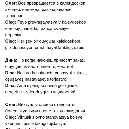
Олег:
 Всё превращается в калейдоскоп 
эмоций: надежда, разочарование, 
терпение.
Oleg:
 Fsyo prevraşayetsya v kaleydoskop 
emotsiy: nadejda, razoçarovaniye, 
terpeniye.
Oleg:
 Her şey bir duygular kaleidoskobu 
gibi dönüşüyor: umut, hayal kırıklığı, sabır.
Дина:
 Но когда наконец приносят заказ, 
ощущаешь настоящее торжество!
Dina:
 No kagda nakonets prinosyat zakaz, 
oşuşayeş nastayaşeye torjestvo!
Dina:
 Ama sipariş sonunda geldiğinde, 
gerçek bir zafer duygusu yaşıyorsun!
Олег:
 Виктуалы словно становятся 
более вкусными после такого ожидания.
Oleg:
 Viktualı slovno stanovatsya boleye 
vkusnımi posle takogo ojidaniya.