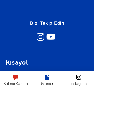
Bizi Takip Edin
Kısayol
Hikayeler
Kelime Kartları
Kelime Kartları
Gramer
Instagram
Diyaloglar
Günlük Konuşmalar
Şarkı Çevirileri
Alıştırmalar