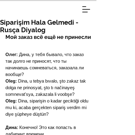
Siparişim Hala Gelmedi -
Rusça Diyalog
Мой заказ всё ещё не принесли
Олег:
 Дина, у тебя бывало, что заказ 
так долго не приносят, что ты 
начинаешь сомневаться, заказала ли 
вообще?
Oleg:
 Dina, u tebya bıvalo, şto zakaz tak 
dolga ne prinosyat, şto tı načinayeş 
somnevat'sya, zakazala li voobşe?
Oleg:
 Dina, siparişin o kadar geciktiği oldu 
mu ki, acaba gerçekten sipariş verdim mi 
diye şüpheye düştün?
Дина:
 Конечно! Это как попасть в 
лабиринт времени.