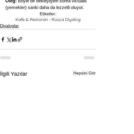
Oleg:
 Böyle bir bekleyişten sonra victuals 
(yemekler) sanki daha da lezzetli oluyor.
Etiketler:
Kafe & Restoran - Rusça Diyalog
Diyaloglar
Hepsini Gör
İlgili Yazılar