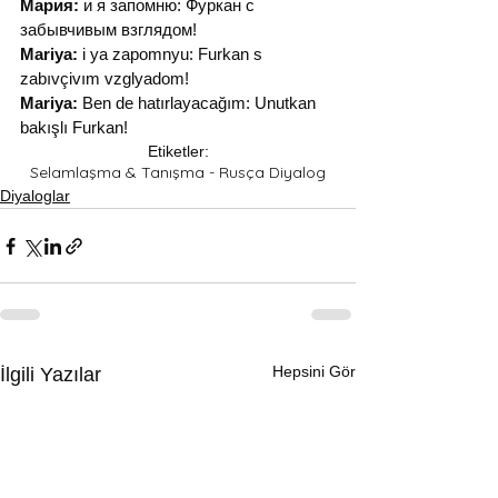
Мария:
 и я запомню: Фуркан с 
забывчивым взглядом!
Mariya:
 i ya zapomnyu: Furkan s 
zabıvçivım vzglyadom!
Mariya:
 Ben de hatırlayacağım: Unutkan 
bakışlı Furkan!
Etiketler:
Selamlaşma & Tanışma - Rusça Diyalog
Diyaloglar
Hepsini Gör
İlgili Yazılar