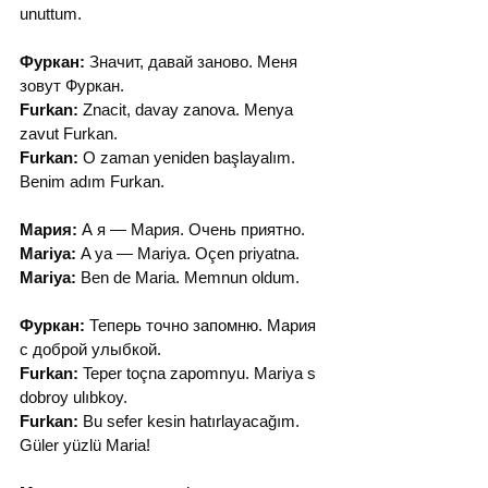
unuttum.
Фуркан:
 Значит, давай заново. Меня 
зовут Фуркан.
Furkan:
 Znacit, davay zanova. Menya 
zavut Furkan.
Furkan:
 O zaman yeniden başlayalım. 
Benim adım Furkan.
Мария:
 А я — Мария. Очень приятно.
Mariya:
 A ya — Mariya. Oçen priyatna.
Mariya:
 Ben de Maria. Memnun oldum.
Фуркан:
 Теперь точно запомню. Мария 
с доброй улыбкой.
Furkan:
 Teper toçna zapomnyu. Mariya s 
dobroy ulıbkoy.
Furkan:
 Bu sefer kesin hatırlayacağım. 
Güler yüzlü Maria!