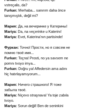
vstreçalis, da?
Furkan:
 Merhaba... sanırım daha önce 
tanışmıştık, değil mi?
Мария:
 Да, на вечеринке у Катерины!
Mariya:
 Da, na veçerinke u Katerinı!
Mariya:
 Evet, Katerina'nın partisinde!
Фуркан:
 Точно! Прости, но я совсем не 
помню твоё имя...
Furkan:
 Toçna! Prosti, no ya savsem ne 
pomnı tvoyo imya...
Furkan:
 Doğru ya! Affedersin ama adını 
hiç hatırlayamıyorum...
Мария:
 Ничего страшного! Я тоже 
забыла твоё.
Mariya:
 Niçevo straşnava! Ya toje zabıla 
tvoyo.
Mariya:
 Sorun değil! Ben de seninkini 