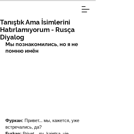
Tanıştık Ama İsimlerini
Hatırlamıyorum - Rusça
Diyalog
Мы познакомились, но я не 
помню имён
Фуркан:
 Привет... мы, кажется, уже 
встречались, да?
Furkan:
 Privet... mı, kajetsa, uje 