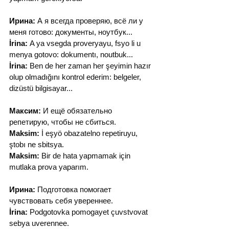
Ирина:
 А я всегда проверяю, всё ли у 
меня готово: документы, ноутбук...
İrina:
 A ya vsegda proveryayu, fsyo li u 
menya gotovo: dokumentı, noutbuk...
İrina:
 Ben de her zaman her şeyimin hazır 
olup olmadığını kontrol ederim: belgeler, 
dizüstü bilgisayar...
Максим:
 И ещё обязательно 
репетирую, чтобы не сбиться.
Maksim:
 İ eşyö obazatelno repetiruyu, 
ştobı ne sbitsya.
Maksim:
 Bir de hata yapmamak için 
mutlaka prova yaparım.
Ирина:
 Подготовка помогает 
чувствовать себя увереннее.
İrina:
 Podgotovka pomogayet çuvstvovat 
sebya uverennee.