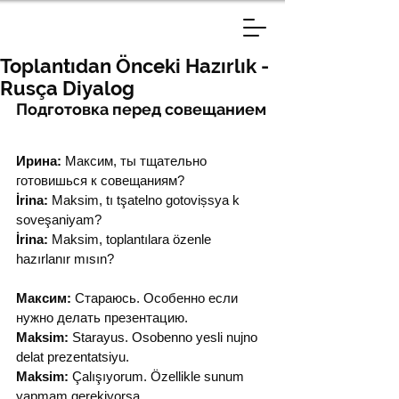
Toplantıdan Önceki Hazırlık -
Rusça Diyalog
Подготовка перед совещанием
Ирина:
 Максим, ты тщательно 
готовишься к совещаниям?
İrina:
 Maksim, tı tşatelno gotovișsya k 
soveşaniyam?
İrina:
 Maksim, toplantılara özenle 
hazırlanır mısın?
Максим:
 Стараюсь. Особенно если 
нужно делать презентацию.
Maksim:
 Starayus. Osobenno yesli nujno 
delat prezentatsiyu.
Maksim:
 Çalışıyorum. Özellikle sunum 
yapmam gerekiyorsa.