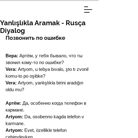
Yanlışlıkla Aramak - Rusça
Diyalog
Позвонить по ошибке
Вера:
 Артём, у тебя бывало, что ты 
звонил кому-то по ошибке?
Vera:
 Artyom, u tebya bıvalo, şto tı zvonil 
komu-to po oşibke?
Vera:
 Artyom, yanlışlıkla birini aradığın 
oldu mu?
Артём:
 Да, особенно когда телефон в 
кармане.
Artyom:
 Da, osobenno kagda telefon v 
karmane.
Artyom:
 Evet, özellikle telefon 
cebimdeyken.