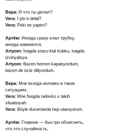
Вера:
 И что ты делал?
Vera:
 İ şto tı delal?
Vera:
 Peki ne yaptın?
Артём:
 Иногда сразу клал трубку, 
иногда извинялся.
Artyom:
 İnagda srazu klal trubku, inagda 
izvinyalsya.
Artyom:
 Bazen hemen kapatıyordum, 
bazen de özür diliyordum.
Вера:
 Мне всегда неловко в таких 
ситуациях.
Vera:
 Mne fsegda nelovko v takih 
situatsiyah.
Vera:
 Böyle durumlarda hep utanıyorum.
Артём:
 Главное — быстро объяснить, 
что это случайность.