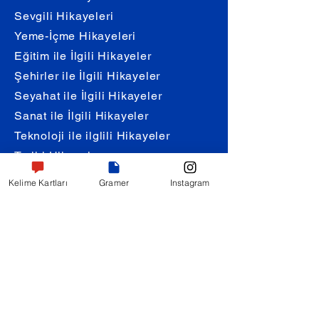
Sevgili Hikayeleri
Yeme-İçme Hikayeleri
Eğitim ile İlgili Hikayeler
Şehirler ile İlgili Hikayeler
Seyahat ile İlgili Hikayeler
Sanat ile İlgili Hikayeler
Teknoloji ile ilglili Hikayeler
Tarihi Hikayeler
Kelime Kartları
Gramer
Instagram
Diyaloglar
Selamlaşma & Tanışma
Otel & Konaklama
Ulaşım & Yön Sorma
Duygular & Tepkiler
İnternet & Sosyal Medya