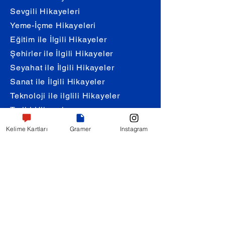
Sevgili Hikayeleri
Yeme-İçme Hikayeleri
Eğitim ile İlgili Hikayeler
Şehirler ile İlgili Hikayeler
Seyahat ile İlgili Hikayeler
Sanat ile İlgili Hikayeler
Teknoloji ile ilglili Hikayeler
Tarihi Hikayeler
Kelime Kartları
Gramer
Instagram
Diyaloglar
Selamlaşma & Tanışma
Otel & Konaklama
Ulaşım & Yön Sorma
Duygular & Tepkiler
İnternet & Sosyal Medya