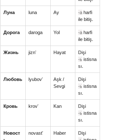
Луна
luna
Ay
-а
 harfi 
ile bitiş.
Дорога
daroga
Yol
-а
 harfi 
ile bitiş.
Жизнь
jizn'
Hayat
Dişi 
-ь
 istisna
sı.
Любовь
lyubov'
Aşk / 
Dişi 
Sevgi
-ь
 istisna
sı.
Кровь
krov'
Kan
Dişi 
-ь
 istisna
sı.
Новост
novast'
Haber
Dişi 
ь
-ь
 istisna