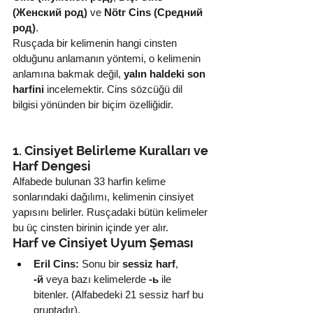
(Женский род)
 ve 
Nötr Cins (Средний 
род)
.
Rusçada bir kelimenin hangi cinsten 
olduğunu anlamanın yöntemi, o kelimenin 
anlamına bakmak değil, 
yalın haldeki son 
harfini
 incelemektir. Cins sözcüğü dil 
bilgisi yönünden bir biçim özelliğidir.
1. Cinsiyet Belirleme Kuralları ve 
Harf Dengesi
Alfabede bulunan 33 harfin kelime 
sonlarındaki dağılımı, kelimenin cinsiyet 
yapısını belirler. Rusçadaki bütün kelimeler 
bu üç cinsten birinin içinde yer alır.
Harf ve Cinsiyet Uyum Şeması
Eril Cins:
 Sonu bir 
sessiz harf
, 
-й
 veya bazı kelimelerde 
-ь
 ile 
bitenler. (Alfabedeki 21 sessiz harf bu 
gruptadır).