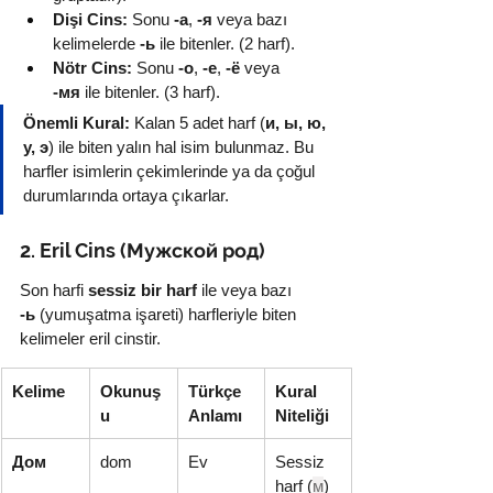
Dişi Cins:
 Sonu 
-а
, 
-я
 veya bazı 
kelimelerde 
-ь
 ile bitenler. (2 harf).
Nötr Cins:
 Sonu 
-о
, 
-е
, 
-ё
 veya 
-мя
 ile bitenler. (3 harf).
Önemli Kural:
 Kalan 5 adet harf (
и, ы, ю, 
у, э
) ile biten yalın hal isim bulunmaz. Bu 
harfler isimlerin çekimlerinde ya da çoğul 
durumlarında ortaya çıkarlar.
2. Eril Cins (Мужской род)
Son harfi 
sessiz bir harf
 ile veya bazı 
-ь
 (yumuşatma işareti) harfleriyle biten 
kelimeler eril cinstir.
Kelime
Okunuş
Türkçe 
Kural 
u
Anlamı
Niteliği
Дом
dom
Ev
Sessiz 
harf (
м
) 