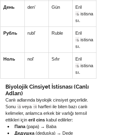
День
den'
Gün
Eril 
-ь
 istisna
sı.
Рубль
rubl'
Ruble
Eril 
-ь
 istisna
sı.
Ноль
nol'
Sıfır
Eril 
-ь
 istisna
sı.
Biyolojik Cinsiyet İstisnası (Canlı 
Adları)
Canlı adlarında biyolojik cinsiyet geçerlidir. 
Sonu 
-а
 veya 
-я
 harfleri ile biten bazı canlı 
kelimeler, anlamca erkek bir varlığı temsil 
ettikleri için 
eril cins
 kabul edilirler:
Папа
 (papa) 
→
 Baba
Дедушка
 (deduşka) 
→
 Dede