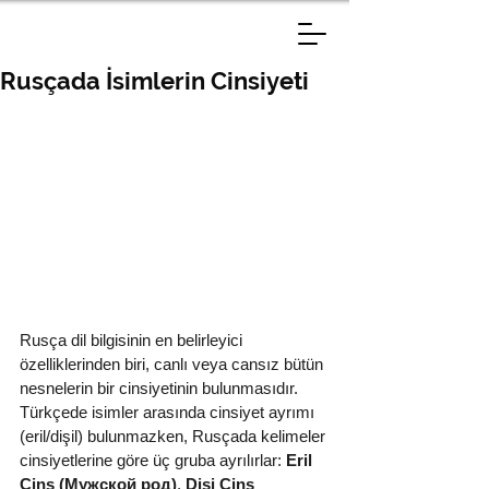
Rusçada İsimlerin Cinsiyeti
Rusça dil bilgisinin en belirleyici 
özelliklerinden biri, canlı veya cansız bütün 
nesnelerin bir cinsiyetinin bulunmasıdır. 
Türkçede isimler arasında cinsiyet ayrımı 
(eril/dişil) bulunmazken, Rusçada kelimeler 
cinsiyetlerine göre üç gruba ayrılırlar: 
Eril 
Cins (Мужской род)
, 
Dişi Cins 