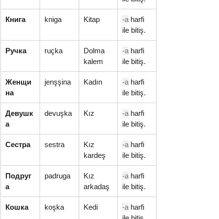
Книга
kniga
Kitap
-а
 harfi 
ile bitiş.
Ручка
ruçka
Dolma 
-а
 harfi 
kalem
ile bitiş.
Женщи
jenşşina
Kadın
-а
 harfi 
на
ile bitiş.
Девушк
devuşka
Kız
-а
 harfi 
а
ile bitiş.
Сестра
sestra
Kız 
-а
 harfi 
kardeş
ile bitiş.
Подруг
padruga
Kız 
-а
 harfi 
а
arkadaş
ile bitiş.
Кошка
koşka
Kedi
-а
 harfi 
ile bitiş.