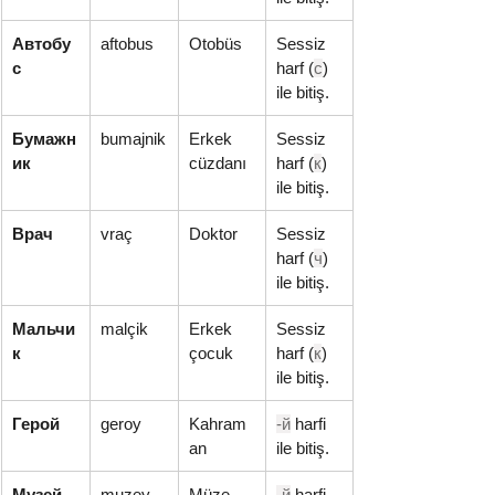
Автобу
aftobus
Otobüs
Sessiz 
с
harf (
с
) 
ile bitiş.
Бумажн
bumajnik
Erkek 
Sessiz 
ик
cüzdanı
harf (
к
) 
ile bitiş.
Врач
vraç
Doktor
Sessiz 
harf (
ч
) 
ile bitiş.
Мальчи
malçik
Erkek 
Sessiz 
к
çocuk
harf (
к
) 
ile bitiş.
Герой
geroy
Kahram
-й
 harfi 
an
ile bitiş.
Музей
muzey
Müze
-й
 harfi 