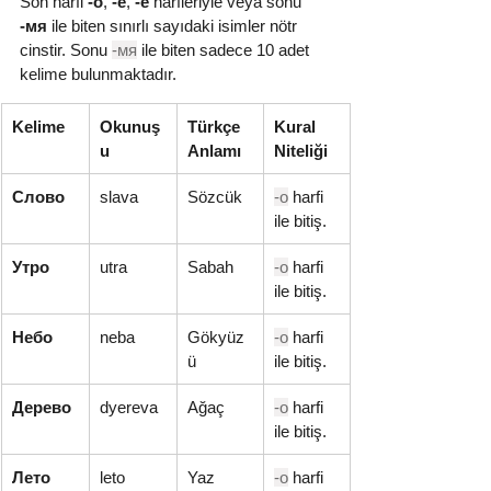
Son harfi 
-о
, 
-е
, 
-ё
 harfleriyle veya sonu 
-мя
 ile biten sınırlı sayıdaki isimler nötr 
cinstir. Sonu 
-мя
 ile biten sadece 10 adet 
kelime bulunmaktadır.
Kelime
Okunuş
Türkçe 
Kural 
u
Anlamı
Niteliği
Слово
slava
Sözcük
-о
 harfi 
ile bitiş.
Утро
utra
Sabah
-о
 harfi 
ile bitiş.
Небо
neba
Gökyüz
-о
 harfi 
ü
ile bitiş.
Дерево
dyereva
Ağaç
-о
 harfi 
ile bitiş.
Лето
leto
Yaz
-о
 harfi 