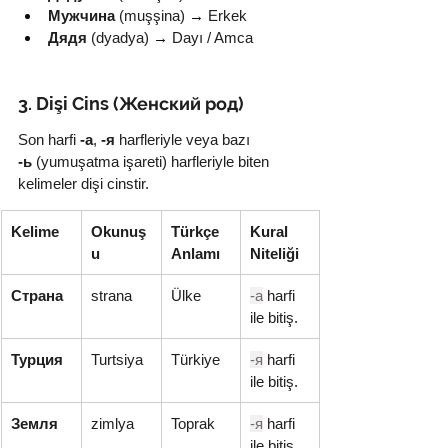
Мужчина
 (muşşina) 
→
 Erkek
Дядя
 (dyadya) 
→
 Dayı / Amca
3. Dişi Cins (Женский род)
Son harfi 
-а
, 
-я
 harfleriyle veya bazı 
-ь
 (yumuşatma işareti) harfleriyle biten 
kelimeler dişi cinstir.
Kelime
Okunuş
Türkçe 
Kural 
u
Anlamı
Niteliği
Страна
strana
Ülke
-а
 harfi 
ile bitiş.
Турция
Turtsiya
Türkiye
-я
 harfi 
ile bitiş.
Земля
zimlya
Toprak
-я
 harfi 
ile bitiş.