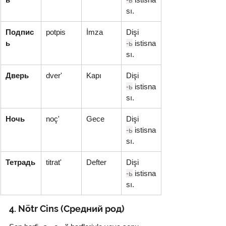
sı.
Подпис
potpis
İmza
Dişi 
ь
-ь
 istisna
sı.
Дверь
dver'
Kapı
Dişi 
-ь
 istisna
sı.
Ночь
noç'
Gece
Dişi 
-ь
 istisna
sı.
Тетрадь
titrat'
Defter
Dişi 
-ь
 istisna
sı.
4. Nötr Cins (Средний род)