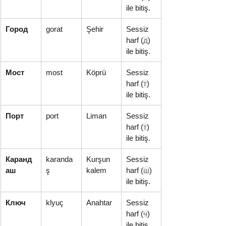
ile bitiş.
Город
gorat
Şehir
Sessiz 
harf (
д
) 
ile bitiş.
Мост
most
Köprü
Sessiz 
harf (
т
) 
ile bitiş.
Порт
port
Liman
Sessiz 
harf (
т
) 
ile bitiş.
Каранд
karanda
Kurşun 
Sessiz 
аш
ş
kalem
harf (
ш
) 
ile bitiş.
Ключ
klyuç
Anahtar
Sessiz 
harf (
ч
) 
ile bitiş.