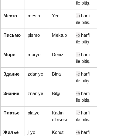
ile bitiş.
Место
mesta
Yer
-о
 harfi 
ile bitiş.
Письмо
pismo
Mektup
-о
 harfi 
ile bitiş.
Море
morye
Deniz
-е
 harfi 
ile bitiş.
Здание
zdaniye
Bina
-е
 harfi 
ile bitiş.
Знание
znaniye
Bilgi
-е
 harfi 
ile bitiş.
Платье
platye
Kadın 
-е
 harfi 
elbisesi
ile bitiş.
Жильё
jilyo
Konut
-ё
 harfi 