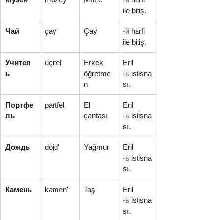
ile bitiş.
Чай
çay
Çay
-й
 harfi 
ile bitiş.
Учител
uçitel'
Erkek 
Eril 
ь
öğretme
-ь
 istisna
n
sı.
Портфе
partfel
El 
Eril 
ль
çantası
-ь
 istisna
sı.
Дождь
dojd'
Yağmur
Eril 
-ь
 istisna
sı.
Камень
kamen'
Taş
Eril 
-ь
 istisna
sı.