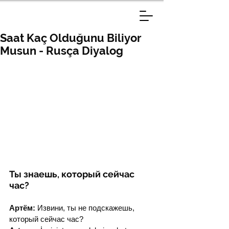
Saat Kaç Olduğunu Biliyor
Musun - Rusça Diyalog
Ты знаешь, который сейчас 
час?
Артём:
 Извини, ты не подскажешь, 
который сейчас час?