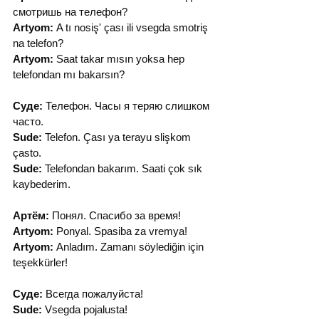
смотришь на телефон?
Artyom:
 A tı nosiş' çası ili vsegda smotriş 
na telefon?
Artyom:
 Saat takar mısın yoksa hep 
telefondan mı bakarsın?
Суде:
 Телефон. Часы я теряю слишком 
часто.
Sude:
 Telefon. Çası ya terayu slişkom 
çasto.
Sude:
 Telefondan bakarım. Saati çok sık 
kaybederim.
Артём:
 Понял. Спасибо за время!
Artyom:
 Ponyal. Spasiba za vremya!
Artyom:
 Anladım. Zamanı söylediğin için 
teşekkürler!
Суде:
 Всегда пожалуйста!
Sude:
 Vsegda pojalusta!