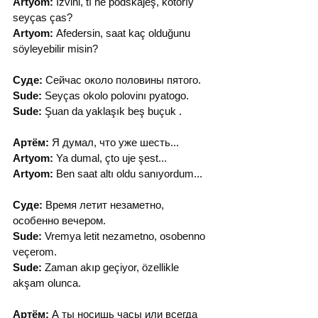
Artyom:
 İzvini, tı ne podskajeş, kotorıy 
seyças ças?
Artyom:
 Afedersin, saat kaç olduğunu 
söyleyebilir misin?
Суде:
 Сейчас около половины пятого.
Sude:
 Seyças okolo polovinı pyatogo.
Sude:
 Şuan da yaklaşık beş buçuk .
Артём:
 Я думал, что уже шесть...
Artyom:
 Ya dumal, çto uje şest...
Artyom:
 Ben saat altı oldu sanıyordum...
Суде:
 Время летит незаметно, 
особенно вечером.
Sude:
 Vremya letit nezametno, osobenno 
veçerom.
Sude:
 Zaman akıp geçiyor, özellikle 
akşam olunca.
Артём:
 А ты носишь часы или всегда 