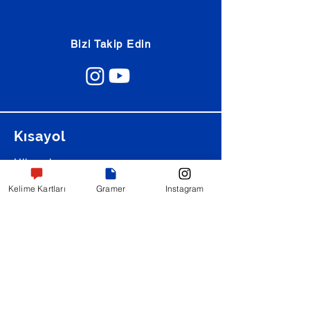
Bizi Takip Edin
Kısayol
Hikayeler
Kelime Kartları
Kelime Kartları
Gramer
Instagram
Diyaloglar
Günlük Konuşmalar
Şarkı Çevirileri
Alıştırmalar